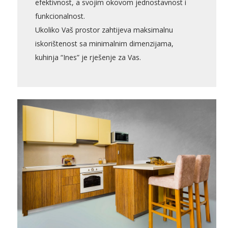
efektivnost, a svojim okovom jednostavnost i
funkcionalnost.
AKCIJA!
Pločasti
Alati i
Vrt i
Zaštitna
Ukoliko Vaš prostor zahtijeva maksimalnu
materijali
pribor
okućnica
odjeća
iskorištenost sa minimalnim dimenzijama,
kuhinja “Ines” je rješenje za Vas.
Rasvjeta
Boje i
Građevinski
Vodomaterijal
Vrata i
lakovi
materijali
dovratnici
Bijela
Metalna
Elektromaterijal
Vijčana
Okovi
tehnika
galanterija
roba
za
namještaj