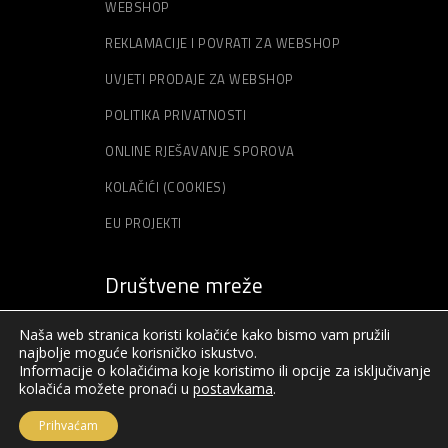
WEBSHOP
REKLAMACIJE I POVRATI ZA WEBSHOP
UVJETI PRODAJE ZA WEBSHOP
POLITIKA PRIVATNOSTI
ONLINE RJEŠAVANJE SPOROVA
KOLAČIĆI (COOKIES)
EU PROJEKTI
Društvene mreže
Naša web stranica koristi kolačiće kako bismo vam pružili
najbolje moguće korisničko iskustvo.
Informacije o kolačićima koje koristimo ili opcije za isključivanje
kolačića možete pronaći u
postavkama
.
Prihvaćam
© Sva prava pridržana – Akord – 2019