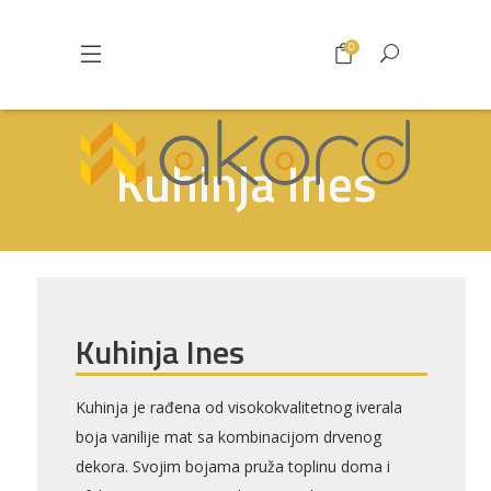
0
Kuhinja Ines
Kuhinja Ines
Pogledajte što je novo
Kuhinja je rađena od visokokvalitetnog iverala
u ponudi
boja vanilije mat sa kombinacijom drvenog
dekora. Svojim bojama pruža toplinu doma i