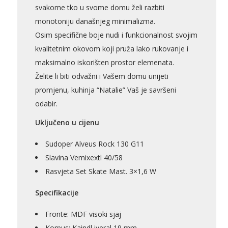
svakome tko u svome domu želi razbiti
monotoniju današnjeg minimalizma.
Osim specifične boje nudi i funkcionalnost svojim
AKCIJA!
Pločasti
Alati i
Vrt i
Zaštitna
materijali
pribor
okućnica
odjeća
kvalitetnim okovom koji pruža lako rukovanje i
maksimalno iskorišten prostor elemenata.
Želite li biti odvažni i Vašem domu unijeti
promjenu, kuhinja “Natalie” Vaš je savršeni
odabir.
Rasvjeta
Boje i
Građevinski
Vodomaterijal
Vrata i
lakovi
materijali
dovratnici
Uključeno u cijenu
Sudoper Alveus Rock 130 G11
Slavina Vemixextl 40/58
Rasvjeta Set Skate Mast. 3×1,6 W
Bijela
Metalna
Elektromaterijal
Vijčana
Okovi
tehnika
galanterija
roba
za
Specifikacije
namještaj
Fronte: MDF visoki sjaj
Korpus: Kaindl iveral 19 mm