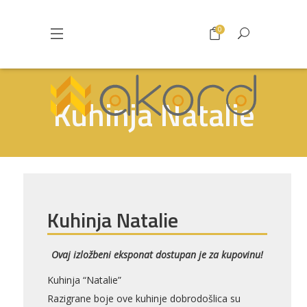
0
Kuhinja Natalie
Kuhinja Natalie
Ovaj izložbeni eksponat dostupan je za kupovinu!
Pogledajte što je novo
u ponudi
Kuhinja “Natalie”
Razigrane boje ove kuhinje dobrodošlica su