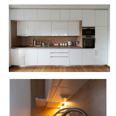
Pogledajte što je novo
u ponudi
AKCIJA!
Pločasti
Alati i
Vrt i
Zaštitna
materijali
pribor
okućnica
odjeća
Rasvjeta
Boje i
Građevinski
Vodomaterijal
Vrata i