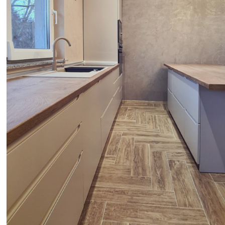
Alati i pribor
Vrt i okućnica
Zaštitna
Rasvjeta
odjeća
Vrata i
Bijela tehnika
Metalna
Elektromaterija
dovratnici
galanterija