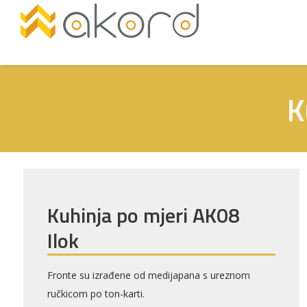
K
Kuhinja po mjeri AK08
Ilok
Pogledajte
Fronte su izrađene od medijapana s ureznom
ručkicom po ton-karti.