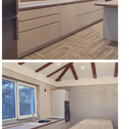
Boje i lakovi
l
Vijčana roba