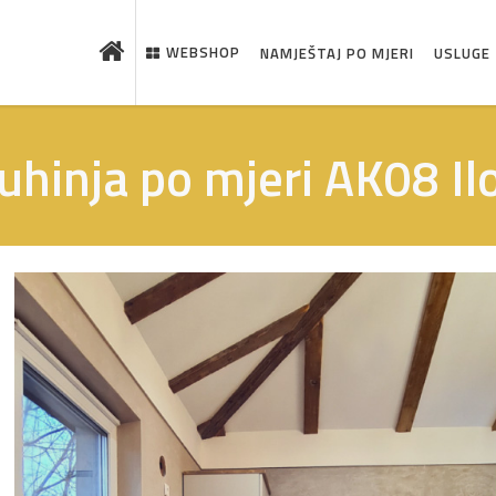
WEBSHOP
NAMJEŠTAJ PO MJERI
USLUGE
uhinja po mjeri AK08 Il
 što je novo u ponudi