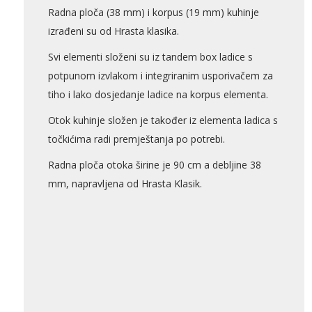
Radna ploča (38 mm) i korpus (19 mm) kuhinje
izrađeni su od Hrasta klasika.
Svi elementi složeni su iz tandem box ladice s
AKCIJA!
Pločasti
potpunom izvlakom i integriranim usporivačem za
materijali
tiho i lako dosjedanje ladice na korpus elementa.
Otok kuhinje složen je također iz elementa ladica s
točkićima radi premještanja po potrebi.
Radna ploča otoka širine je 90 cm a debljine 38
Građevinski
Vodomaterijal
mm, napravljena od Hrasta Klasik.
materijali
Okovi za
Bicikli