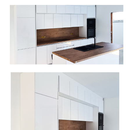
Pogledajte što je novo
u ponudi
AKCIJA!
Pločasti
Alati i
Vrt i
Zaštitna
materijali
pribor
okućnica
odjeća
Rasvjeta
Boje i
Građevinski
Vodomaterijal
Vrata i
lakovi
materijali
dovratnici