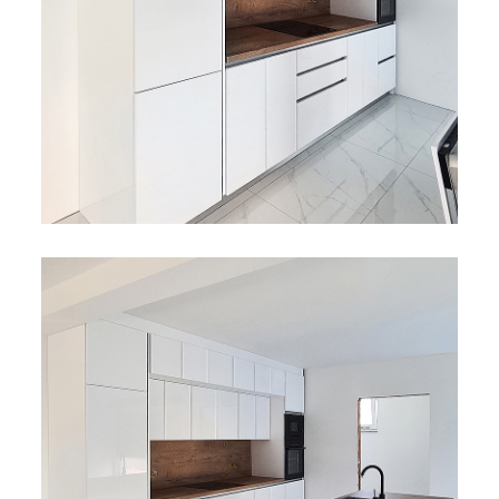
Bijela
Metalna
Elektromaterijal
Vijčana
Okovi
tehnika
galanterija
roba
za
namještaj
Bicikli