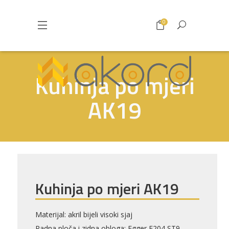
0
Kuhinja po mjeri
AK19
Kuhinja po mjeri AK19
Materijal: akril bijeli visoki sjaj
Radna ploča i zidna obloga: Egger F204 ST9