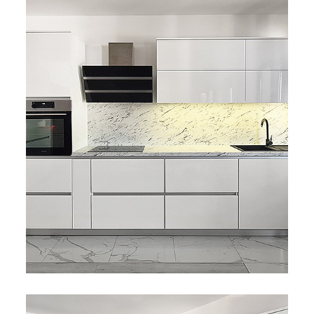
Bijela
Metalna
Elektromaterijal
Vijčana
Okovi
tehnika
galanterija
roba
za
namještaj
Bicikli