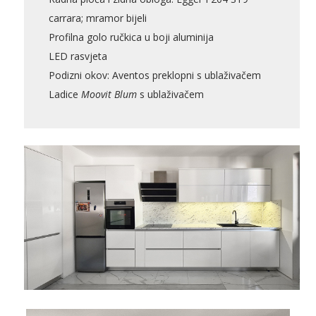
carrara; mramor bijeli
Pogledajte što je novo
Profilna golo ručkica u boji aluminija
u ponudi
LED rasvjeta
Podizni okov: Aventos preklopni s ublaživačem
Ladice
Moovit Blum
s ublaživačem
AKCIJA!
Pločasti
Alati i
Vrt i
Zaštitna
materijali
pribor
okućnica
odjeća
Rasvjeta
Boje i
Građevinski
Vodomaterijal
Vrata i
lakovi
materijali
dovratnici