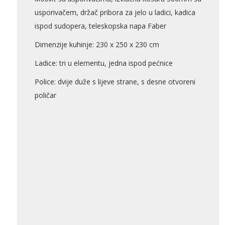
usporivačem, držač pribora za jelo u ladici, kadica
ispod sudopera, teleskopska napa Faber
AKCIJA!
Pločasti
Dimenzije kuhinje: 230 x 250 x 230 cm
materijali
Ladice: tri u elementu, jedna ispod pećnice
Police: dvije duže s lijeve strane, s desne otvoreni
poličar
Građevinski
Vodomaterijal
materijali
Okovi za
Bicikli