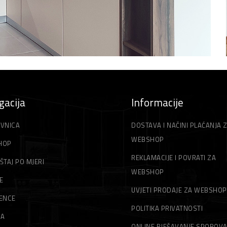
gacija
Informacije
VNICA
DOSTAVA I NAČINI PLAĆANJA 
WEBSHOP
HOP
REKLAMACIJE I POVRATI ZA
ŠTAJ PO MJERI
WEBSHOP
E
UVJETI PRODAJE ZA WEBSHOP
ENCE
POLITIKA PRIVATNOSTI
MA
ONLINE RJEŠAVANJE SPOROV