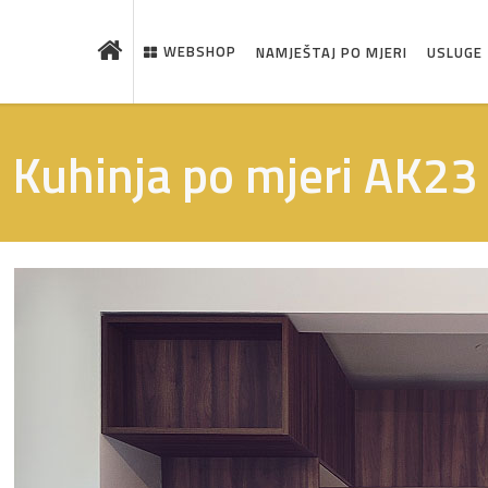
WEBSHOP
NAMJEŠTAJ PO MJERI
USLUGE
Kuhinja po mjeri AK23
 što je novo u ponudi