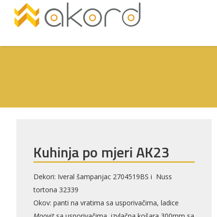
Kuhinja po mjeri AK23
Pogledajte
Dekori: Iveral šampanjac 2704519BS i Nuss
tortona 32339
Okov: panti na vratima sa usporivačima, ladice
Moovit
sa usporivačima, izvlačna košara 300mm sa