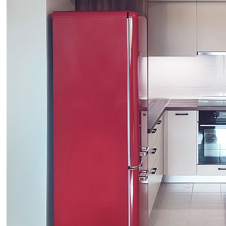
Alati i pribor
Vrt i okućnica
Zaštitna
Rasvjeta
odjeća
Vrata i
Bijela tehnika
Metalna
Elektromaterija
dovratnici
galanterija