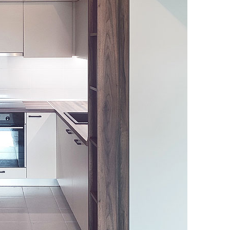
Boje i lakovi
l
Vijčana roba