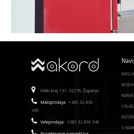
Navi
NASLO
WEBS
Veliki kraj 131, 32270, Županja
NAMJE
Maloprodaja:
+385 32 830
USLUG
345
REFER
Veleprodaja:
+385 32 830 346
O NA
Projektiranje namještaja: