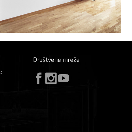
Društvene mreže
ZA
A