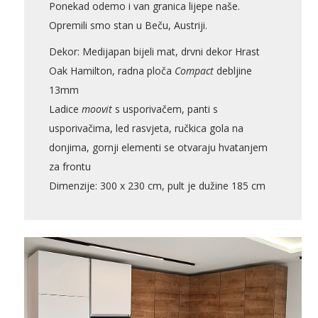
Ponekad odemo i van granica lijepe naše.
Opremili smo stan u Beču, Austriji.
Dekor: Medijapan bijeli mat, drvni dekor Hrast
Oak Hamilton, radna ploča
Compact
debljine
13mm
Ladice
moovit
s usporivačem, panti s
usporivačima, led rasvjeta, ručkica gola na
Pogledajte što je novo
donjima, gornji elementi se otvaraju hvatanjem
u ponudi
za frontu
Dimenzije: 300 x 230 cm, pult je dužine 185 cm
AKCIJA!
Pločasti
Alati i
Vrt i
Zaštitna
materijali
pribor
okućnica
odjeća