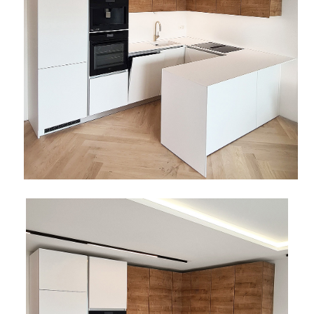
Rasvjeta
Boje i
Građevinski
Vodomaterijal
Vrata i
lakovi
materijali
dovratnici
Bijela
Metalna
Elektromaterijal
Vijčana
Okovi
tehnika
galanterija
roba
za
namještaj
Bicikli