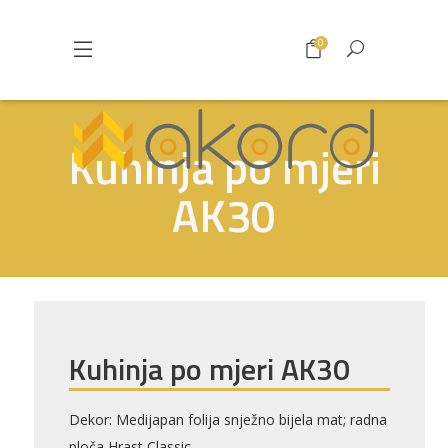
0
Kuhinja po mjeri
AK30
Kuhinja po mjeri AK30
Dekor: Medijapan folija snježno bijela mat; radna
Pogledajte što je novo
ploča Hrast Classic