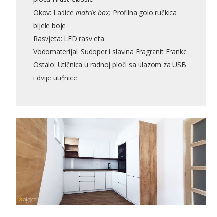
u ponudi
Okov: Ladice
matrix box;
Profilna golo ručkica
bijele boje
Rasvjeta: LED rasvjeta
Vodomaterijal: Sudoper i slavina Fragranit Franke
Ostalo: Utičnica u radnoj ploči sa ulazom za USB
AKCIJA!
Pločasti
Alati i
Vrt i
Zaštitna
materijali
pribor
okućnica
odjeća
i dvije utičnice
Rasvjeta
Boje i
Građevinski
Vodomaterijal
Vrata i
lakovi
materijali
dovratnici
Bijela
Metalna
Elektromaterijal
Vijčana
Okovi
tehnika
galanterija
roba
za