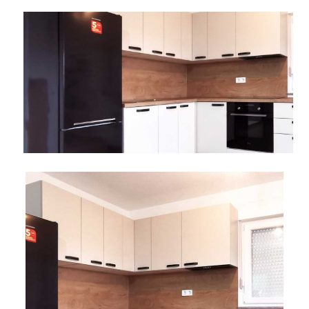
AKCIJA!
Pločasti
Alati i
Vrt i
Zaštitna
materijali
pribor
okućnica
odjeća
Rasvjeta
Boje i
Građevinski
Vodomaterijal
Vrata i
lakovi
materijali
dovratnici
Bijela
Metalna
Elektromaterijal
Vijčana
Okovi
tehnika
galanterija
roba
za
namještaj