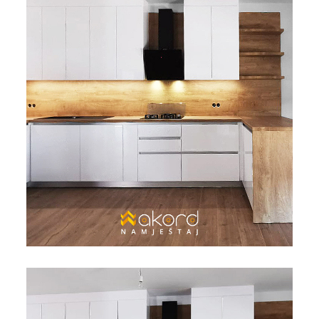
Bijela
Metalna
Elektromaterijal
Vijčana
Okovi
tehnika
galanterija
roba
za
namještaj
Bicikli