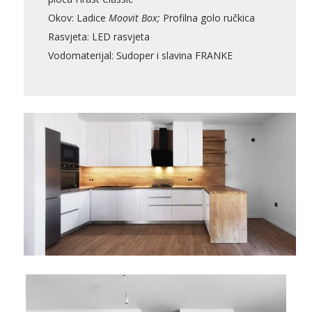
Okov: Ladice
Moovit Box;
Profilna golo ručkica
Rasvjeta: LED rasvjeta
Pogledajte što je novo
Vodomaterijal: Sudoper i slavina FRANKE
u ponudi
AKCIJA!
Pločasti
Alati i
Vrt i
Zaštitna
materijali
pribor
okućnica
odjeća
Rasvjeta
Boje i
Građevinski
Vodomaterijal
Vrata i
lakovi
materijali
dovratnici