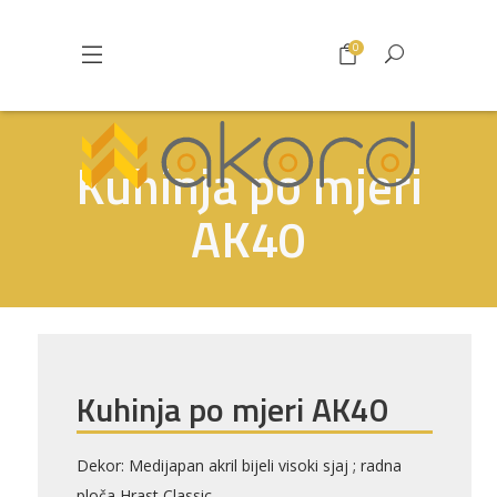
0
Kuhinja po mjeri
AK40
Kuhinja po mjeri AK40
Dekor: Medijapan akril bijeli visoki sjaj ; radna
ploča Hrast Classic