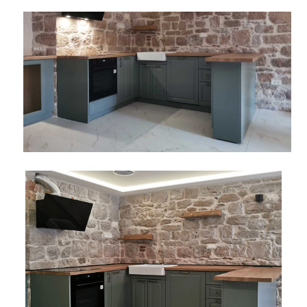
Pogledajte što je novo
u ponudi
AKCIJA!
Pločasti
Alati i
Vrt i
Zaštitna
materijali
pribor
okućnica
odjeća
Rasvjeta
Boje i
Građevinski
Vodomaterijal
Vrata i
lakovi
materijali
dovratnici