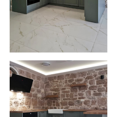
Bijela
Metalna
Elektromaterijal
Vijčana
Okovi
tehnika
galanterija
roba
za
namještaj
Bicikli