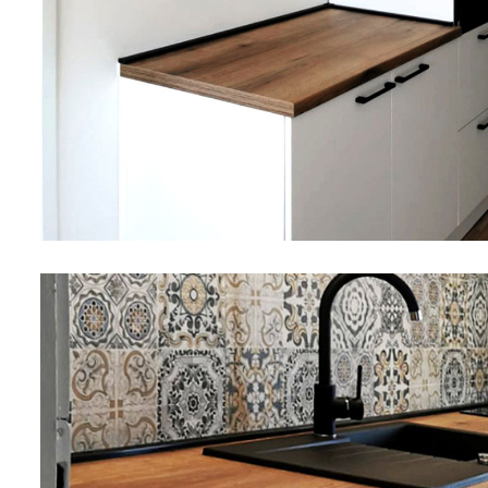
Okovi za
Bicikli
namještaj