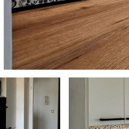
Alati i pribor
Vrt i okućnica
Zaštitna
Rasvjeta
odjeća
Vrata i
Bijela tehnika
Metalna
Elektromaterija
dovratnici
galanterija