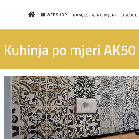
WEBSHOP
NAMJEŠTAJ PO MJERI
USLUGE
Kuhinja po mjeri AK50
 što je novo u ponudi