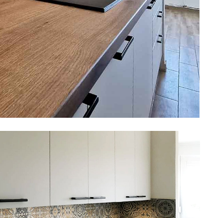
Boje i lakovi
l
Vijčana roba