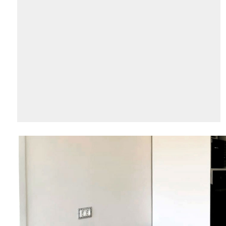
AKCIJA!
Pločasti
materijali
Građevinski
Vodomaterijal
materijali