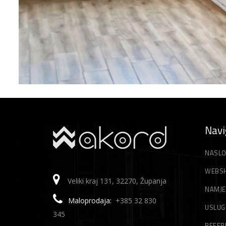
Navi
NASLO
WEBS
Veliki kraj 131, 32270, Županja
NAMJE
Maloprodaja:
+385 32 830
USLUG
345
REFER