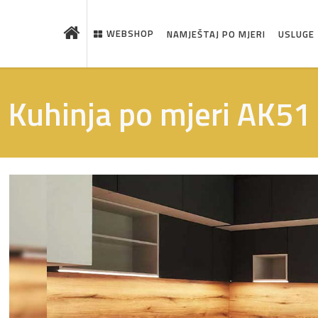
WEBSHOP
NAMJEŠTAJ PO MJERI
USLUGE
Kuhinja po mjeri AK51
 što je novo u ponudi