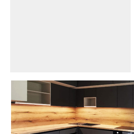
AKCIJA!
Pločasti
materijali
Građevinski
Vodomaterijal
materijali
Okovi za
Bicikli