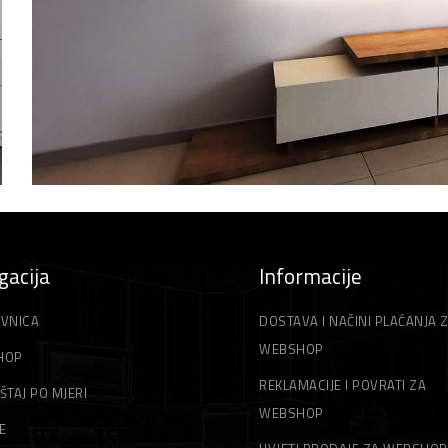
gacija
Informacije
VNICA
DOSTAVA I NAČINI PLAĆANJA 
WEBSHOP
HOP
REKLAMACIJE I POVRATI ZA
ŠTAJ PO MJERI
WEBSHOP
E