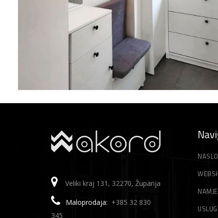
Navi
NASLO
WEBS
Veliki kraj 131, 32270, Županja
NAMJE
Maloprodaja:
+385 32 830
USLUG
345