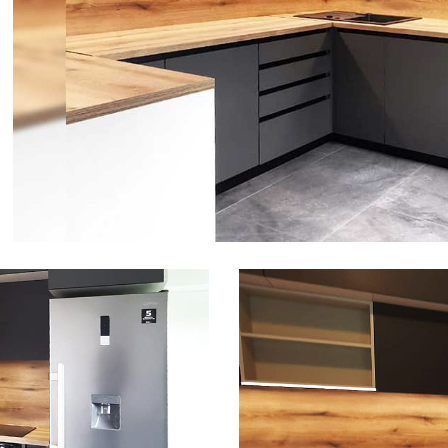
Alati i pribor
Vrt i okućnica
Zaštitna
Rasvjeta
odjeća
Vrata i
Bijela tehnika
Metalna
Elektromaterija
dovratnici
galanterija