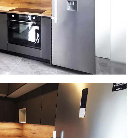
Boje i lakovi
l
Vijčana roba