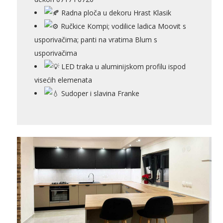
Radna ploča u dekoru Hrast Klasik
Ručkice Kompi; vodilice ladica Moovit s
usporivačima; panti na vratima Blum s
Pogledajte što je novo
u ponudi
usporivačima
LED traka u aluminijskom profilu ispod
visećih elemenata
Sudoper i slavina Franke
AKCIJA!
Pločasti
Alati i
Vrt i
Zaštitna
materijali
pribor
okućnica
odjeća
Rasvjeta
Boje i
Građevinski
Vodomaterijal
Vrata i
lakovi
materijali
dovratnici