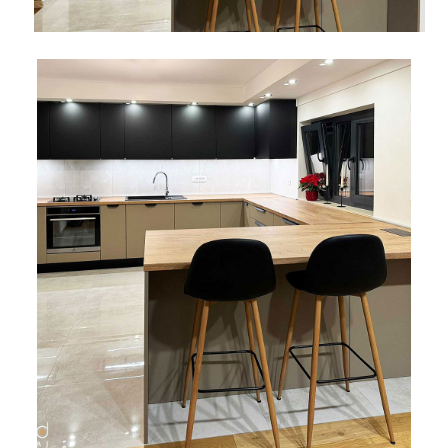
Bijela
Metalna
Elektromaterijal
Vijčana
Okovi
tehnika
galanterija
roba
za
namještaj
Bicikli