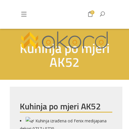
0
Kuhinja po mjeri
AK52
Kuhinja po mjeri AK52
Kuhinja izrađena od Fenix medijapana
dekori 0717 i 0720