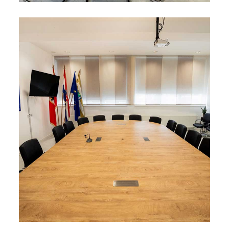
Bijela
Metalna
Elektromaterijal
Vijčana
Okovi
tehnika
galanterija
roba
za
namještaj
Bicikli