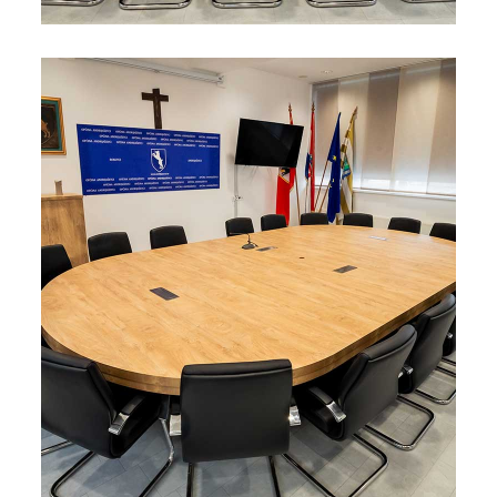
Pogledajte što je novo
u ponudi
AKCIJA!
Pločasti
Alati i
Vrt i
Zaštitna
materijali
pribor
okućnica
odjeća
Rasvjeta
Boje i
Građevinski
Vodomaterijal
Vrata i
lakovi
materijali
dovratnici