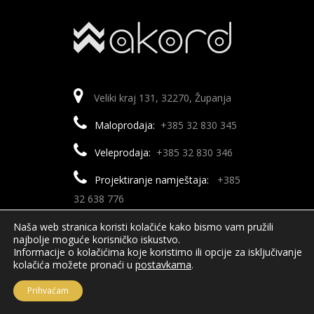
Veliki kraj 131, 32270, Županja
Maloprodaja:
+385 32 830 345
Veleprodaja:
+385 32 830 346
Projektiranje namještaja:
+385
32 638 776
Računovodstvo:
+385 32 638
Naša web stranica koristi kolačiće kako bismo vam pružili
najbolje moguće korisničko iskustvo.
900
Informacije o kolačićima koje koristimo ili opcije za isključivanje
kolačića možete pronaći u
postavkama
.
Fax:
+385 32 830 347
Prihvaćam
Email:
info@akord-zupanja.hr