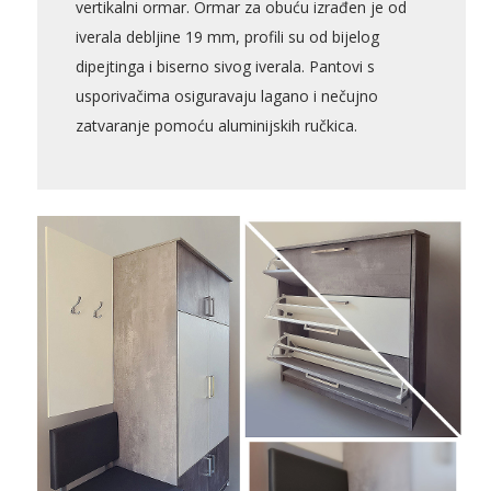
vertikalni ormar. Ormar za obuću izrađen je od
iverala debljine 19 mm, profili su od bijelog
dipejtinga i biserno sivog iverala. Pantovi s
Bijela
Metalna
Elektromaterijal
Vijčana
Okovi
usporivačima osiguravaju lagano i nečujno
tehnika
galanterija
roba
za
namještaj
zatvaranje pomoću aluminijskih ručkica.
Bicikli