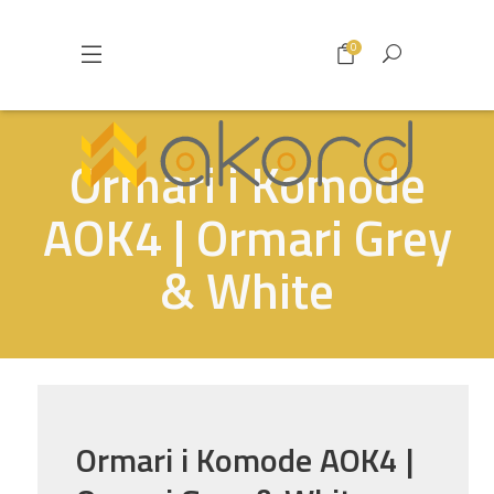
0
Ormari i Komode
AOK4 | Ormari Grey
& White
Ormari i Komode AOK4 |