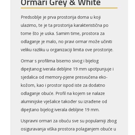
Ormari Grey & White
Predsoblje je prva prostorija doma u koji
ulazimo, te je ta prostorija karakteristična po
Pogledajte što je novo
tome što je uska. Samim time, prostora za
u ponudi
odlaganje je malo, no pravi ormar može učiniti
veliku razliku u organizaciji limita ove prostorije.
Ormar s profilima biserno sivog i bijelog
dipejtanog iverala debljine 19 mm upotpunjuje i
AKCIJA!
Pločasti
Alati i
Vrt i
Zaštitna
materijali
pribor
okućnica
odjeća
sjedalica od memory-pjene presvučena eko-
kožom, kao i prostor ispod iste za dodatno
odlaganje obuće. Profil na kojem se nalaze
aluminijske vješalice također su izrađene od
dipejtano bijelog iverala debljine 19 mm.
Rasvjeta
Boje i
Građevinski
Vodomaterijal
Vrata i
lakovi
materijali
dovratnici
Uspravni ormari za obuću sve su popularniji zbog
osiguravanja viška prostora polaganjem obuće u