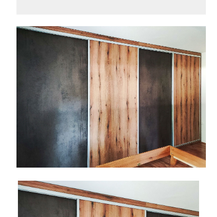
AKCIJA!
Pločasti
Alati i
Vrt i
Zaštitna
materijali
pribor
okućnica
odjeća
Rasvjeta
Boje i
Građevinski
Vodomaterijal
Vrata i
lakovi
materijali
dovratnici
Bijela
Metalna
Elektromaterijal
Vijčana
Okovi
tehnika
galanterija
roba
za
namještaj