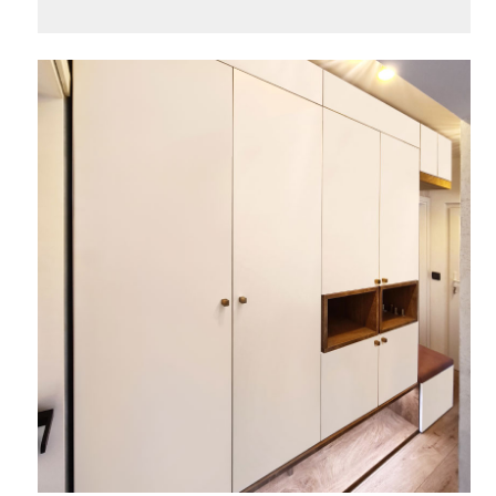
AKCIJA!
Pločasti
Alati i
Vrt i
Zaštitna
materijali
pribor
okućnica
odjeća
Rasvjeta
Boje i
Građevinski
Vodomaterijal
Vrata i
lakovi
materijali
dovratnici
Bijela
Metalna
Elektromaterijal
Vijčana
Okovi
tehnika
galanterija
roba
za
namještaj