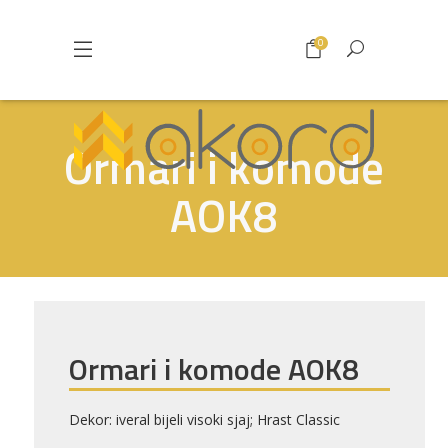
0
Ormari i komode
AOK8
Ormari i komode AOK8
Pogledajte što je novo
u ponudi
Dekor: iveral bijeli visoki sjaj; Hrast Classic