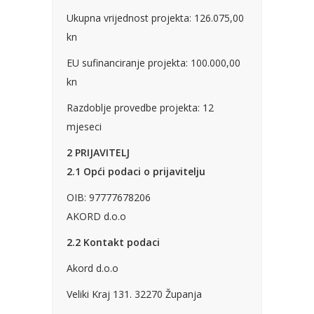
Ukupna vrijednost projekta: 126.075,00
kn
EU sufinanciranje projekta: 100.000,00
kn
Razdoblje provedbe projekta: 12
mjeseci
2 PRIJAVITELJ
2.1 Opći podaci o prijavitelju
OIB: 97777678206
Pogledajte što je novo
AKORD d.o.o
u ponudi
2.2 Kontakt podaci
Akord d.o.o
Veliki Kraj 131. 32270 Županja