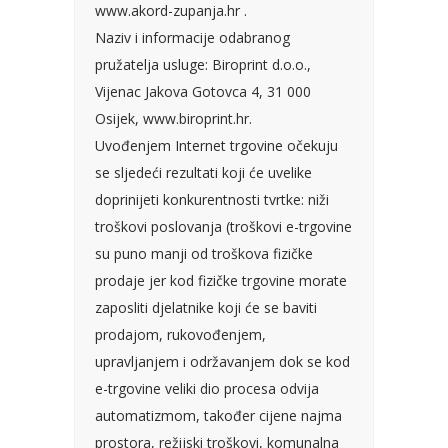
www.akord-zupanja.hr .
Naziv i informacije odabranog
pružatelja usluge: Biroprint d.o.o.,
Vijenac Jakova Gotovca 4, 31 000
Osijek, www.biroprint.hr.
Uvođenjem Internet trgovine očekuju
se sljedeći rezultati koji će uvelike
doprinijeti konkurentnosti tvrtke: niži
troškovi poslovanja (troškovi e-trgovine
su puno manji od troškova fizičke
prodaje jer kod fizičke trgovine morate
zaposliti djelatnike koji će se baviti
prodajom, rukovođenjem,
upravljanjem i održavanjem dok se kod
e-trgovine veliki dio procesa odvija
automatizmom, također cijene najma
prostora, režijski troškovi, komunalna