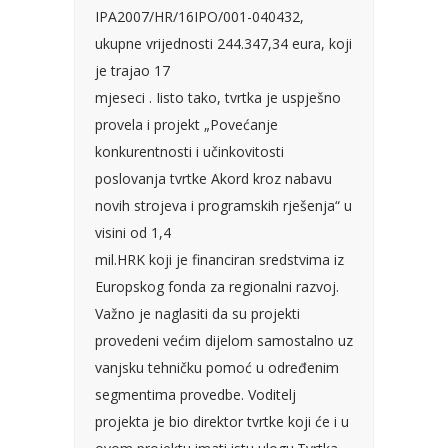
IPA2007/HR/16IPO/001-040432,
ukupne vrijednosti 244.347,34 eura, koji
je trajao 17
mjeseci . Iisto tako, tvrtka je uspješno
provela i projekt „Povećanje
konkurentnosti i učinkovitosti
poslovanja tvrtke Akord kroz nabavu
novih strojeva i programskih rješenja“ u
visini od 1,4
mil.HRK koji je financiran sredstvima iz
Europskog fonda za regionalni razvoj.
Važno je naglasiti da su projekti
provedeni većim dijelom samostalno uz
vanjsku tehničku pomoć u određenim
segmentima provedbe. Voditelj
projekta je bio direktor tvrtke koji će i u