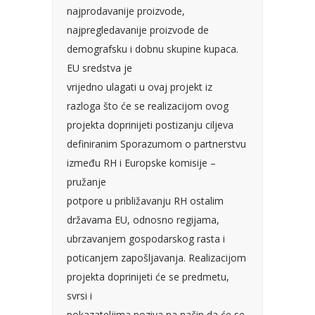
najprodavanije proizvode,
najpregledavanije proizvode de
demografsku i dobnu skupine kupaca.
EU sredstva je
vrijedno ulagati u ovaj projekt iz
razloga što će se realizacijom ovog
projekta doprinijeti postizanju ciljeva
definiranim Sporazumom o partnerstvu
između RH i Europske komisije –
pružanje
potpore u približavanju RH ostalim
državama EU, odnosno regijama,
ubrzavanjem gospodarskog rasta i
poticanjem zapošljavanja. Realizacijom
projekta doprinijeti će se predmetu,
svrsi i
pokazateljima poziva na način da će se