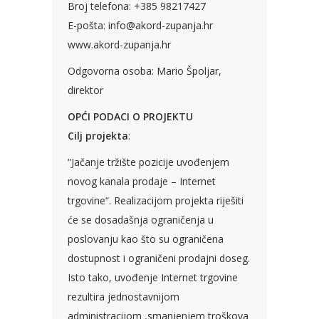
AKCIJA!
Pločasti
Alati i
Vrt i
Zaštitna
Broj telefona: +385 98217427
materijali
pribor
okućnica
odjeća
E-pošta: info@akord-zupanja.hr
www.akord-zupanja.hr
Odgovorna osoba: Mario Špoljar,
direktor
Rasvjeta
Boje i
Građevinski
Vodomaterijal
Vrata i
OPĆI PODACI O PROJEKTU
lakovi
materijali
dovratnici
Cilj projekta
:
“Jačanje tržište pozicije uvođenjem
novog kanala prodaje – Internet
trgovine“. Realizacijom projekta riješiti
Bijela
Metalna
Elektromaterijal
Vijčana
Okovi
će se dosadašnja ograničenja u
tehnika
galanterija
roba
za
namještaj
poslovanju kao što su ograničena
dostupnost i ograničeni prodajni doseg.
Isto tako, uvođenje Internet trgovine
rezultira jednostavnijom
administracijom ,smanjenjem troškova
Bicikli