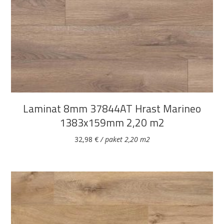
DODAJ U KOŠARICU
Laminat 8mm 37844AT Hrast Marineo
1383x159mm 2,20 m2
32,98
€
/ paket 2,20 m2