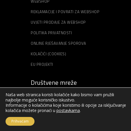
WEBSHOP
REKLAMACIJE I POVRATI ZA WEBSHOP
UVJETI PRODAJE ZA WEBSHOP
POLITIKA PRIVATNOSTI
ONLINE RJEŠAVANJE SPOROVA
KOLAČIĆI (COOKIES)
EU PROJEKTI
Društvene mreže
Naša web stranica koristi kolačiće kako bismo vam pružili
najbolje moguće korisničko iskustvo.
Informacije o kolačićima koje koristimo ili opcije za isključivanje
kolačića možete pronaći u
postavkama
.
Prihvaćam
© Sva prava pridržana – Akord – 2019