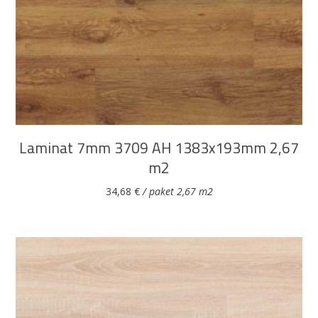
DODAJ U KOŠARICU
Laminat 7mm 3709 AH 1383x193mm 2,67
m2
34,68
€
/ paket 2,67 m2