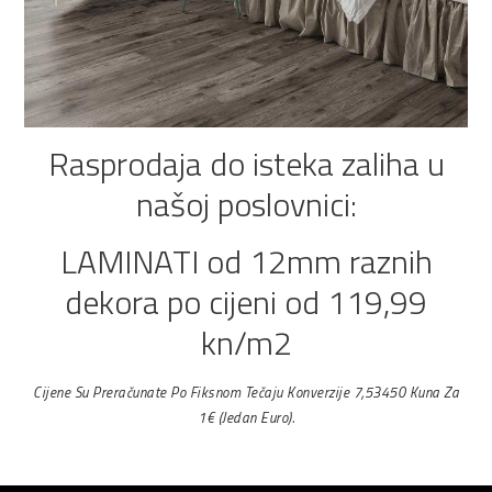
Rasprodaja do isteka zaliha u
našoj poslovnici:
LAMINATI od 12mm raznih
dekora po cijeni od 119,99
kn/m2
Cijene Su Preračunate Po Fiksnom Tečaju Konverzije 7,53450 Kuna Za
1€ (jedan Euro).