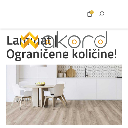
0
Laminat |
Ograničene količine!