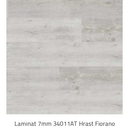
Bijela
Metalna
Elektromaterijal
Vijčana
Okovi
tehnika
galanterija
roba
za
namještaj
Bicikli
DODAJ U KOŠARICU
Laminat 7mm 34011AT Hrast Fiorano