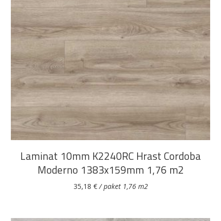
Pogledajte što je novo
u ponudi
DODAJ U KOŠARICU
AKCIJA!
Pločasti
Alati i
Vrt i
Zaštitna
materijali
pribor
okućnica
odjeća
Laminat 10mm K2240RC Hrast Cordoba
Moderno 1383x159mm 1,76 m2
35,18
€
/ paket 1,76 m2
Rasvjeta
Boje i
Građevinski
Vodomaterijal
Vrata i
lakovi
materijali
dovratnici