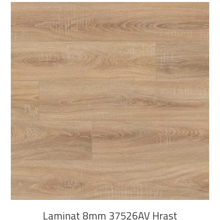
DODAJ U KOŠARICU
Laminat 8mm 37526AV Hrast