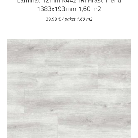
Laminat 12mm K4421RI Hrast Trend
1383x193mm 1,60 m2
39,98
€
/ paket 1,60 m2
DODAJ U KOŠARICU