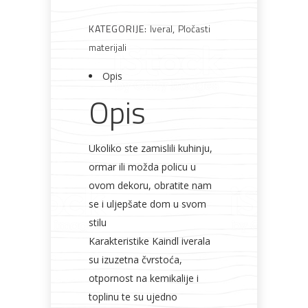
Rasvjeta
Boje i
Građevinski
Vodomaterijal
Vrata i
KATEGORIJE:
Iveral
,
Pločasti
lakovi
materijali
dovratnici
materijali
Opis
Opis
Bijela
Metalna
Elektromaterijal
Vijčana
Okovi
tehnika
galanterija
roba
za
namještaj
Ukoliko ste zamislili kuhinju,
ormar ili možda policu u
ovom dekoru, obratite nam
se i uljepšate dom u svom
stilu
Bicikli
Karakteristike Kaindl iverala
su izuzetna čvrstoća,
otpornost na kemikalije i
toplinu te su ujedno