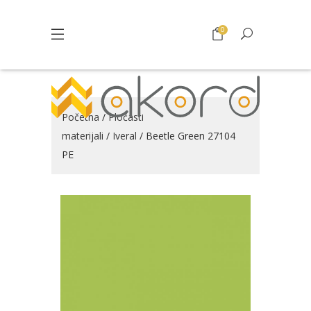
0
Početna
/
Pločasti
materijali
/
Iveral
/ Beetle Green 27104
PE