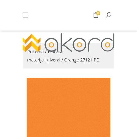
0
Početna
/
Pločasti
materijali
/
Iveral
/ Orange 27121 PE