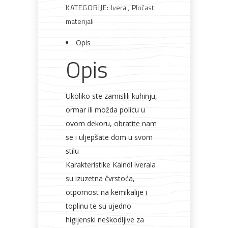
KATEGORIJE:
Iveral
,
Pločasti
Rasvjeta
Boje i
Građevinski
Vodomaterijal
Vrata i
materijali
lakovi
materijali
dovratnici
Opis
Opis
Bijela
Metalna
Elektromaterijal
Vijčana
Okovi
Ukoliko ste zamislili kuhinju,
tehnika
galanterija
roba
za
namještaj
ormar ili možda policu u
ovom dekoru, obratite nam
se i uljepšate dom u svom
stilu
Karakteristike Kaindl iverala
Bicikli
su izuzetna čvrstoća,
otpornost na kemikalije i
toplinu te su ujedno
higijenski neškodljive za