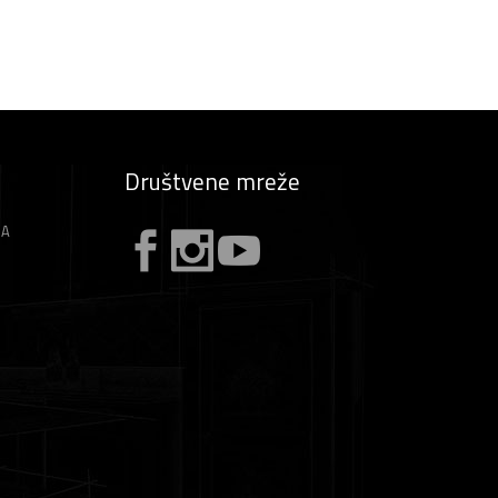
Društvene mreže
ZA
A