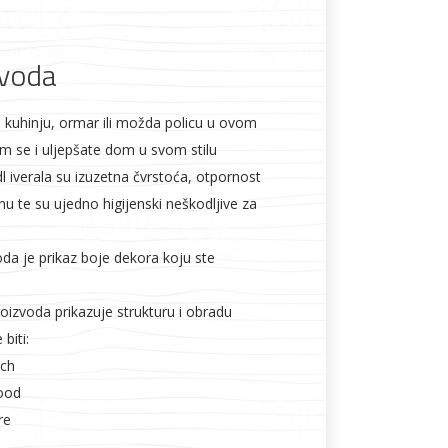
zvoda
li kuhinju, ormar ili možda policu u ovom
Boje i lakovi
m se i uljepšate dom u svom stilu
dl iverala su izuzetna čvrstoća, otpornost
inu te su ujedno higijenski neškodljive za
oda je prikaz boje dekora koju ste
l
Vijčana roba
oizvoda prikazuje strukturu i obradu
biti:
uch
ood
re