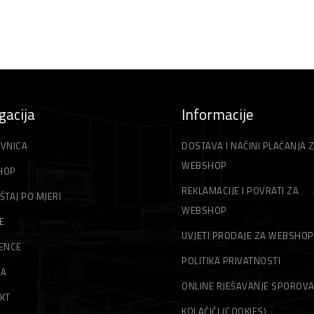
gacija
Informacije
VNICA
DOSTAVA I NAČINI PLAĆANJA 
WEBSHOP
HOP
REKLAMACIJE I POVRATI ZA
ŠTAJ PO MJERI
WEBSHOP
E
UVJETI PRODAJE ZA WEBSHOP
ENCE
POLITIKA PRIVATNOSTI
MA
ONLINE RJEŠAVANJE SPOROV
KT
KOLAČIĆI (COOKIES)