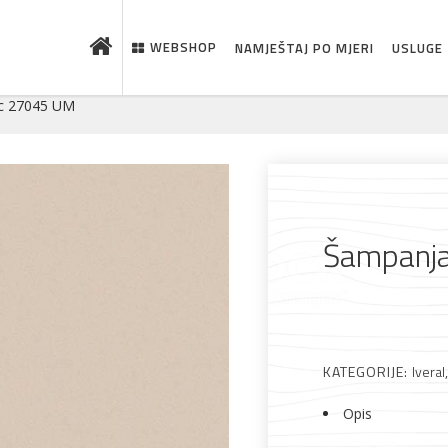
WEBSHOP
NAMJEŠTAJ PO MJERI
USLUGE
c 27045 UM
Šampanj
KATEGORIJE:
Iveral
 što je novo u ponudi
Opis