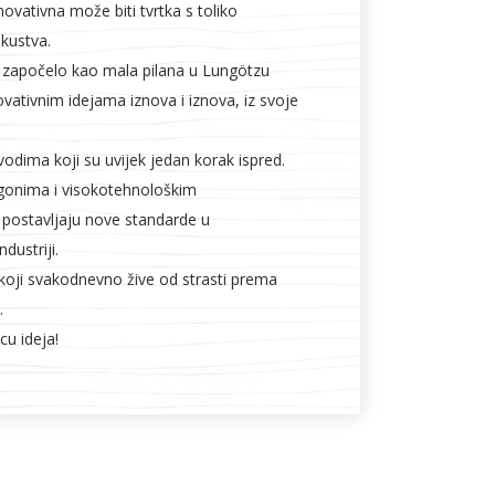
novativna može biti tvrtka s toliko
skustva.
 započelo kao mala pilana u Lungötzu
novativnim idejama iznova i iznova, iz svoje
vodima koji su uvijek jedan korak ispred.
gonima i visokotehnološkim
 postavljaju nove standarde u
dustriji.
 koji svakodnevno žive od strasti prema
.
cu ideja!