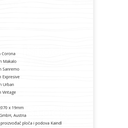
h Corona
h Makalo
ch Sanremo
 Expresive
h Urban
h Vintage
 2070 x 19mm
 GmbH, Austria
 proizvođač ploča i podova Kaindl