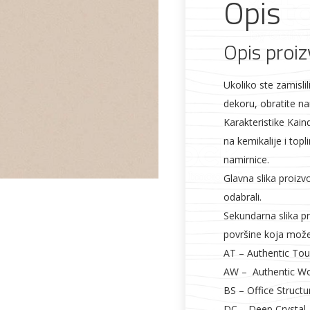
Opis
Opis proi
Ukoliko ste zamisli
Alati i pribor
Vrt i okućnica
Zaštitna
Rasvjeta
odjeća
dekoru, obratite na
Karakteristike Kain
na kemikalije i topl
namirnice.
Glavna slika proizv
odabrali.
Vrata i
Bijela tehnika
Metalna
Elektromaterija
Sekundarna slika pr
dovratnici
galanterija
površine koja može 
AT – Authentic To
AW – Authentic W
BS – Office Structu
DC – Deep Crystal