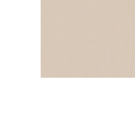
AKCIJA!
Pločasti
materijali
Građevinski
Vodomaterijal
materijali