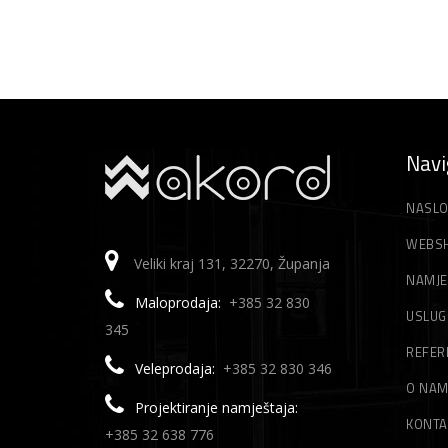
Navi
NASLO
WEBS
Veliki kraj 131, 32270, Županja
NAMJE
Maloprodaja:
+385 32 830
USLUG
345
REFER
Veleprodaja:
+385 32 830 346
O NA
Projektiranje namještaja:
KONTA
+385 32 638 776