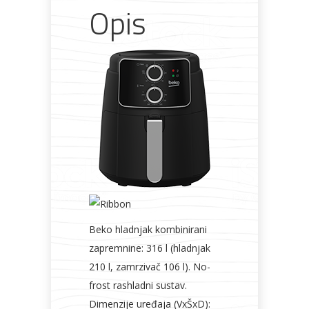
Opis
Beko hladnjak kombinirani
zapremnine: 316 l (hladnjak
210 l, zamrzivač 106 l). No-
frost rashladni sustav.
Dimenzije uređaja (VxŠxD):