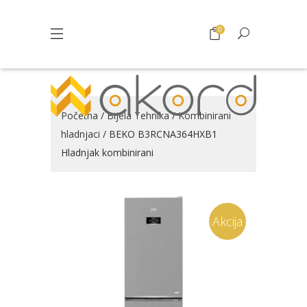
0
Početna
/
Bijela Tehnika
/
Kombinirani
hladnjaci
/ BEKO B3RCNA364HXB1
Hladnjak kombinirani
Akcija