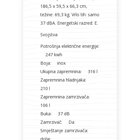
186,5 x 59,5 x 66,3 cm,
težine: 69,3 kg. Vrlo tih: samo
37 dBA. Energetski razred: E.
Svojstva
Potrošnja električne energije:
247 kwh
Boja: inox
Ukupna zapremnina: 316 l
Zapremnina hladnjaka:
210 l
Zapremnina zamrzivača:
106 l
Buka: 37 dB
Zamrzivač: Da
Smještanje zamrzivača:
dolje