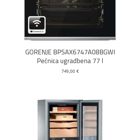
DODAJ U KOŠARICU
GORENJE BPSAX6747A08BGWI
Pećnica ugradbena 77 l
749,00
€