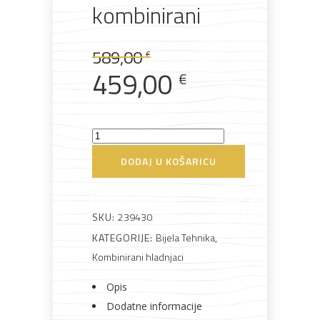
kombinirani
Rasvjeta
Boje i
Građevinski
Vodomaterijal
Vrata i
Izvorna
Trenutna
lakovi
materijali
dovratnici
589,00
€
cijena
cijena
459,00
€
bila
je:
je:
459,00 €.
BEKO
Bijela
Metalna
Elektromaterijal
Vijčana
Okovi
589,00 €.
B3RCNA364HXB1
tehnika
galanterija
roba
za
DODAJ U KOŠARICU
namještaj
Hladnjak
kombinirani
količina
SKU:
239430
KATEGORIJE:
Bijela Tehnika
,
Bicikli
Kombinirani hladnjaci
Opis
Dodatne informacije