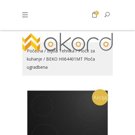
0
Početna
/
Bijela Tehnika
/
Ploče za
kuhanje
/ BEKO HII64401MT Ploča
ugradbena
Akcija