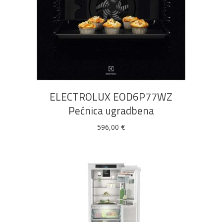
DODAJ U KOŠARICU
ELECTROLUX EOD6P77WZ
Pećnica ugradbena
596,00
€