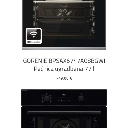
DODAJ U KOŠARICU
GORENJE BPSAX6747A08BGWI
Pećnica ugradbena 77 l
749,00
€