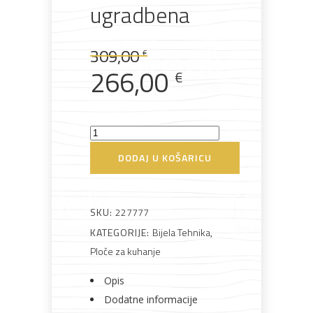
ugradbena
Rasvjeta
Boje i
Građevinski
Vodomaterijal
Vrata i
Izvorna
Trenutna
lakovi
materijali
dovratnici
309,00
€
cijena
cijena
266,00
€
bila
je:
je:
266,00 €.
BEKO
Bijela
Metalna
Elektromaterijal
Vijčana
Okovi
309,00 €.
HII64401MT
tehnika
galanterija
roba
za
DODAJ U KOŠARICU
namještaj
Ploča
ugradbena
količina
SKU:
227777
KATEGORIJE:
Bijela Tehnika
,
Bicikli
Ploče za kuhanje
Opis
Dodatne informacije