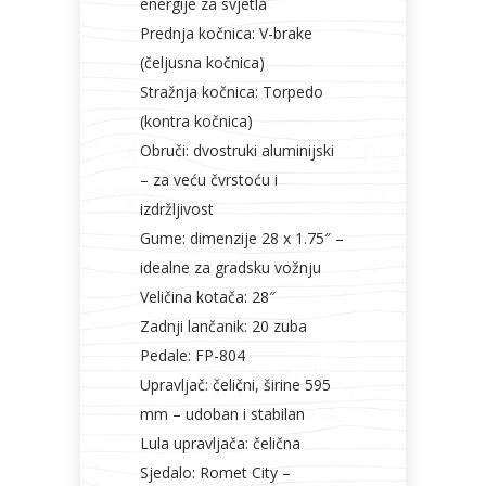
energije za svjetla
Prednja kočnica: V-brake
(čeljusna kočnica)
Stražnja kočnica: Torpedo
(kontra kočnica)
Obruči: dvostruki aluminijski
– za veću čvrstoću i
izdržljivost
Gume: dimenzije 28 x 1.75″ –
idealne za gradsku vožnju
Veličina kotača: 28″
Zadnji lančanik: 20 zuba
Pedale: FP-804
Upravljač: čelični, širine 595
mm – udoban i stabilan
Lula upravljača: čelična
Sjedalo: Romet City –