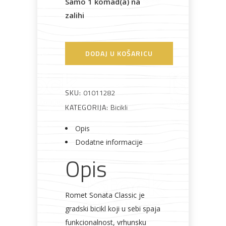
Samo 1 komad(a) na
zalihi
AKCIJA!
Pločasti
Alati i
Vrt i
Zaštitna
materijali
pribor
okućnica
odjeća
DODAJ U KOŠARICU
SKU:
01011282
KATEGORIJA:
Bicikli
Rasvjeta
Boje i
Građevinski
Vodomaterijal
Vrata i
lakovi
materijali
dovratnici
Opis
Dodatne informacije
Opis
Bijela
Metalna
Elektromaterijal
Vijčana
Okovi
tehnika
galanterija
roba
za
Romet Sonata Classic je
namještaj
gradski bicikl koji u sebi spaja
funkcionalnost, vrhunsku