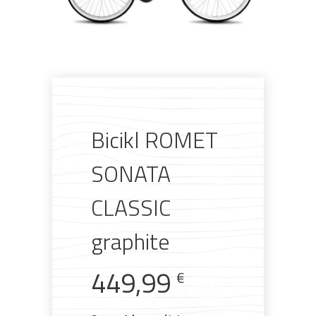
Bicikl ROMET
SONATA
CLASSIC
graphite
Pogledajte što je novo
449,99
€
u ponudi