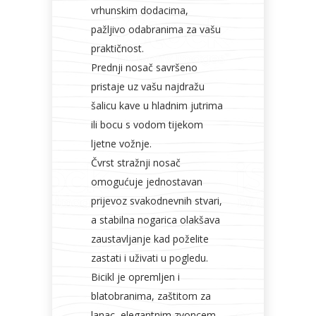
vrhunskim dodacima,
pažljivo odabranima za vašu
praktičnost.
Prednji nosač savršeno
pristaje uz vašu najdražu
šalicu kave u hladnim jutrima
ili bocu s vodom tijekom
ljetne vožnje.
Čvrst stražnji nosač
omogućuje jednostavan
prijevoz svakodnevnih stvari,
a stabilna nogarica olakšava
zaustavljanje kad poželite
zastati i uživati u pogledu.
Bicikl je opremljen i
blatobranima, zaštitom za
lanac, elegantnim zvoncem