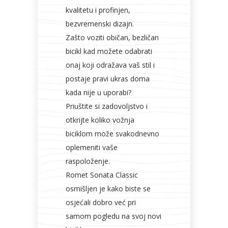
kvalitetu i profinjen,
bezvremenski dizajn.
Bicikli
Zašto voziti običan, bezličan
bicikl kad možete odabrati
onaj koji odražava vaš stil i
postaje pravi ukras doma
kada nije u uporabi?
Priuštite si zadovoljstvo i
otkrijte koliko vožnja
biciklom može svakodnevno
oplemeniti vaše
raspoloženje.
Romet Sonata Classic
osmišljen je kako biste se
osjećali dobro već pri
samom pogledu na svoj novi