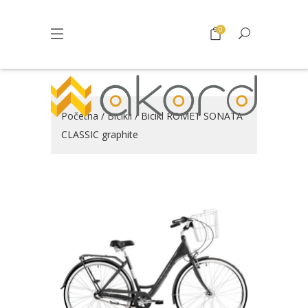
0
Početna
/
Bicikli
/ Bicikl ROMET SONATA
CLASSIC graphite