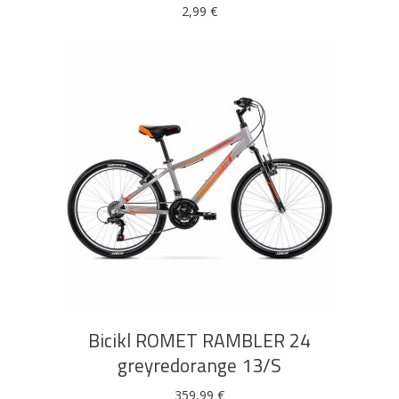
2,99
€
DODAJ U KOŠARICU
Bicikl ROMET RAMBLER 24
greyredorange 13/S
359,99
€