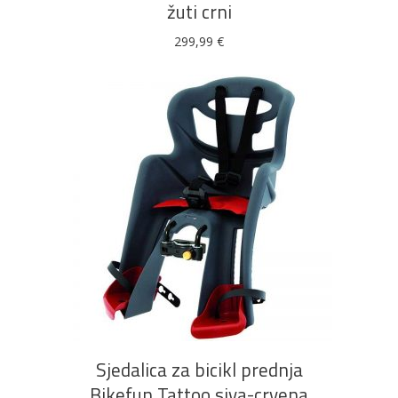
žuti crni
299,99
€
DODAJ U KOŠARICU
Sjedalica za bicikl prednja
Bikefun Tattoo siva-crvena