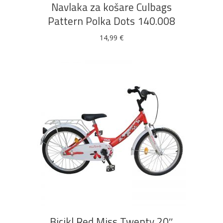
Navlaka za košare Culbags
Pattern Polka Dots 140.008
14,99
€
DODAJ U KOŠARICU
Bicikl Red Miss Twenty 20″