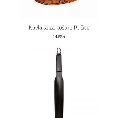
DODAJ U KOŠARICU
Navlaka za košare Ptičice
14,99
€
DODAJ U KOŠARICU