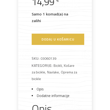
14,99
Samo 1 komad(a) na
zalihi
Bijela
Metalna
Elektromaterijal
Vijčana
Okovi
tehnika
galanterija
roba
za
namještaj
DODAJ U KOŠARICU
SKU:
03060139
Bicikli
KATEGORIJE:
Bicikli
,
Košare
za bicikle
,
Navlake
,
Oprema za
bicikle
Opis
Dodatne informacije
Opis