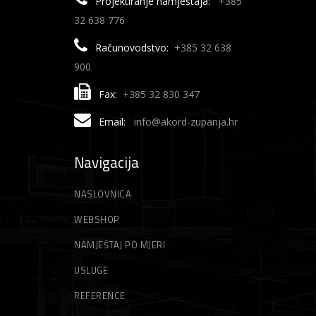
Projektiranje namještaja:
+385
32 638 776
Računovodstvo:
+385 32 638
900
Fax:
+385 32 830 347
Email:
info@akord-zupanja.hr
Navigacija
NASLOVNICA
WEBSHOP
NAMJEŠTAJ PO MJERI
USLUGE
REFERENCE