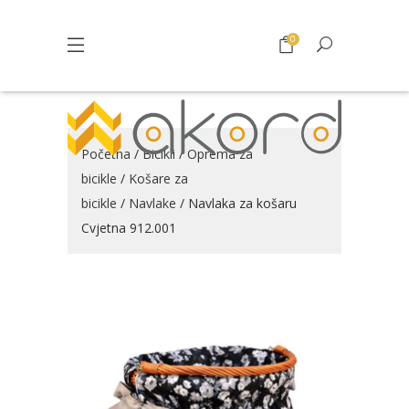
0
Početna
/
Bicikli
/
Oprema za
bicikle
/
Košare za
bicikle
/
Navlake
/ Navlaka za košaru
Cvjetna 912.001