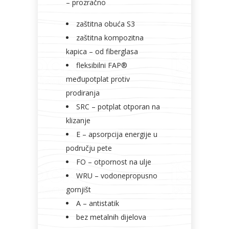
– prozračno
zaštitna obuća S3
zaštitna kompozitna
kapica – od fiberglasa
fleksibilni FAP®
međupotplat protiv
prodiranja
SRC – potplat otporan na
klizanje
E – apsorpcija energije u
području pete
FO – otpornost na ulje
WRU – vodonepropusno
gornjišt
A – antistatik
bez metalnih dijelova