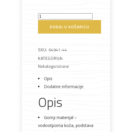
Cipele
radne
DODAJ U KOŠARICU
Clifton
Bijela
Metalna
Elektromaterijal
Vijčana
Okovi
niska
tehnika
galanterija
roba
za
namještaj
količina
SKU:
64941-44
KATEGORIJA:
Nekategorizirane
Opis
Bicikli
Dodatne informacije
Opis
Gornji materijal –
vodootporna koža, podstava