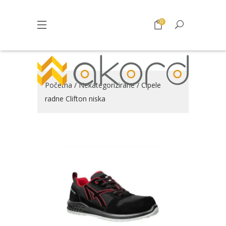
0
Početna
/
Nekategorizirane
/ Cipele
radne Clifton niska