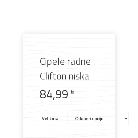
Pogledajte što je novo
u ponudi
Cipele radne
Clifton niska
AKCIJA!
Pločasti
Alati i
Vrt i
Zaštitna
84,99
materijali
pribor
okućnica
odjeća
€
Veličina
Rasvjeta
Boje i
Građevinski
Vodomaterijal
Vrata i
lakovi
materijali
dovratnici