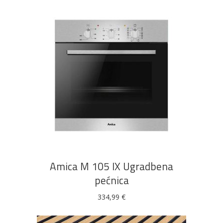
DODAJ U KOŠARICU
Amica M 105 IX Ugradbena
pećnica
334,99
€