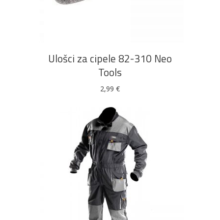
Ovaj
ODABERI OPCIJE
proizvod
ima
više
Ulošci za cipele 82-310 Neo
varijanti.
Tools
Opcije
se
2,99
€
mogu
odabrati
na
stranici
proizvoda
Ovaj
ODABERI OPCIJE