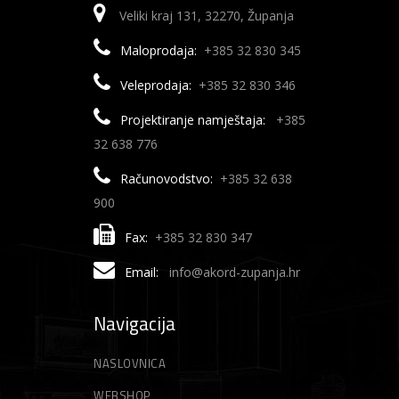
Veliki kraj 131, 32270, Županja
Maloprodaja:
+385 32 830 345
Veleprodaja:
+385 32 830 346
Projektiranje namještaja:
+385
32 638 776
Računovodstvo:
+385 32 638
900
Fax:
+385 32 830 347
Email:
info@akord-zupanja.hr
Navigacija
NASLOVNICA
WEBSHOP