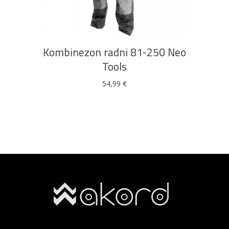
proizvod
ima
više
Kombinezon radni 81-250 Neo
varijanti.
Tools
Opcije
se
54,99
€
mogu
odabrati
na
stranici
proizvoda