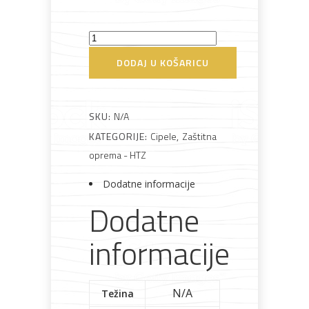
Cipele
Bijela
Metalna
Elektromaterijal
Vijčana
Okovi
tehnika
galanterija
roba
za
radne
DODAJ U KOŠARICU
namještaj
Kyros
plave
količina
SKU:
N/A
KATEGORIJE:
Cipele
,
Zaštitna
Bicikli
oprema - HTZ
Dodatne informacije
Dodatne
informacije
N/A
Težina