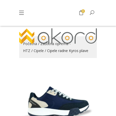
0
Početna
/
Zaštitna oprema -
HTZ
/
Cipele
/ Cipele radne Kyros plave