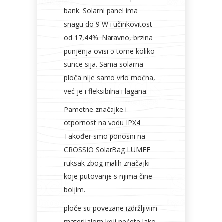
bank. Solarni panel ima
snagu do 9 W i učinkovitost
od 17,44%. Naravno, brzina
punjenja ovisi o tome koliko
sunce sija. Sama solarna
ploča nije samo vrlo moćna,
već je i fleksibilna i lagana.
Pametne značajke i
otpornost na vodu IPX4
Također smo ponosni na
CROSSIO SolarBag LUMEE
ruksak zbog malih značajki
koje putovanje s njima čine
boljim.
ploče su povezane izdržljivim
materijalom koji nećete lako