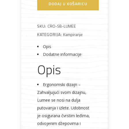
SolarBag
DODAJ U KOŠARICU
namještaj
LUMEE
–
solarni
SKU:
CRO-SB-LUMEE
ruksak
KATEGORIJA:
Kampiranje
Bicikli
količina
Opis
Dodatne informacije
Opis
Ergonomski dizajn –
Zahvaljujući svom dizajnu,
Lumee se nosi na dulja
putovanja i izlete. Udobnost
je osigurana čvrstim leđima,
odvojenim džepovima i