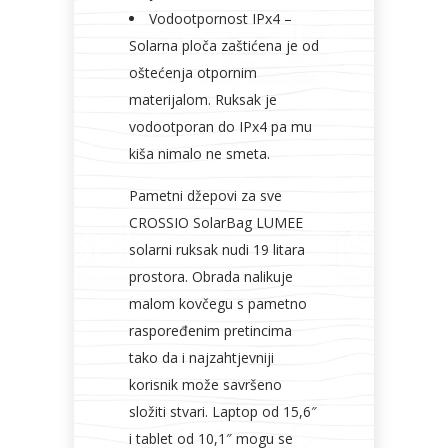
Vodootpornost IPx4 –
Solarna ploča zaštićena je od
oštećenja otpornim
materijalom. Ruksak je
vodootporan do IPx4 pa mu
kiša nimalo ne smeta.
Pametni džepovi za sve
CROSSIO SolarBag LUMEE
solarni ruksak nudi 19 litara
prostora. Obrada nalikuje
malom kovčegu s pametno
raspoređenim pretincima
tako da i najzahtjevniji
korisnik može savršeno
složiti stvari. Laptop od 15,6″
i tablet od 10,1″ mogu se