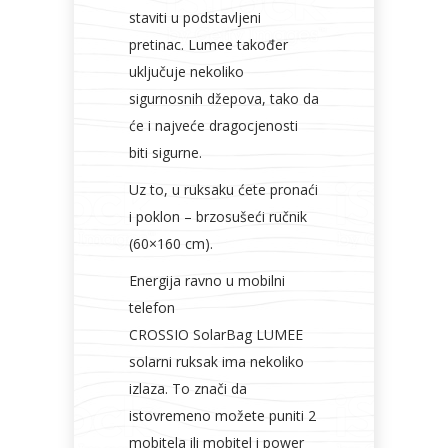
staviti u podstavljeni
pretinac. Lumee također
uključuje nekoliko
sigurnosnih džepova, tako da
će i najveće dragocjenosti
biti sigurne.
Uz to, u ruksaku ćete pronaći
i poklon – brzosušeći ručnik
(60×160 cm).
Energija ravno u mobilni
telefon
CROSSIO SolarBag LUMEE
solarni ruksak ima nekoliko
izlaza. To znači da
istovremeno možete puniti 2
mobitela ili mobitel i power