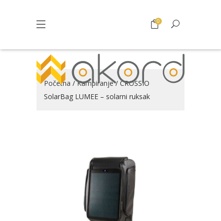
0
Početna
/
Kampiranje
/ CROSSIO
SolarBag LUMEE – solarni ruksak