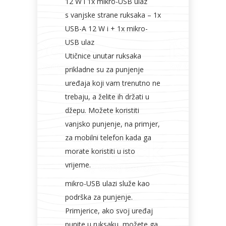
12 W i 1x mikro-USB ulaz
s vanjske strane ruksaka – 1x
USB-A 12 W i + 1x mikro-
USB ulaz
Utičnice unutar ruksaka
prikladne su za punjenje
uređaja koji vam trenutno ne
trebaju, a želite ih držati u
džepu. Možete koristiti
vanjsko punjenje, na primjer,
za mobilni telefon kada ga
morate koristiti u isto
vrijeme.
mikro-USB ulazi služe kao
podrška za punjenje.
Primjerice, ako svoj uređaj
punite u ruksaku, možete ga