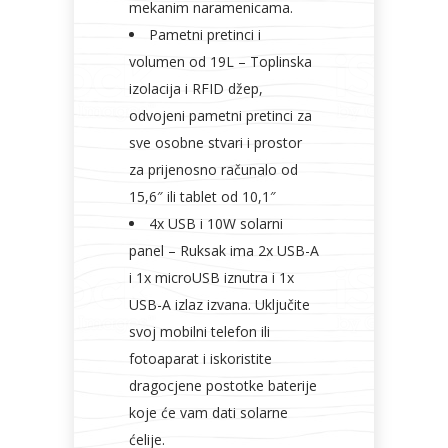
mekanim naramenicama.
Pametni pretinci i
volumen od 19L – Toplinska
izolacija i RFID džep,
odvojeni pametni pretinci za
sve osobne stvari i prostor
za prijenosno računalo od
15,6″ ili tablet od 10,1″
4x USB i 10W solarni
panel – Ruksak ima 2x USB-A
i 1x microUSB iznutra i 1x
USB-A izlaz izvana. Uključite
svoj mobilni telefon ili
fotoaparat i iskoristite
dragocjene postotke baterije
koje će vam dati solarne
ćelije.