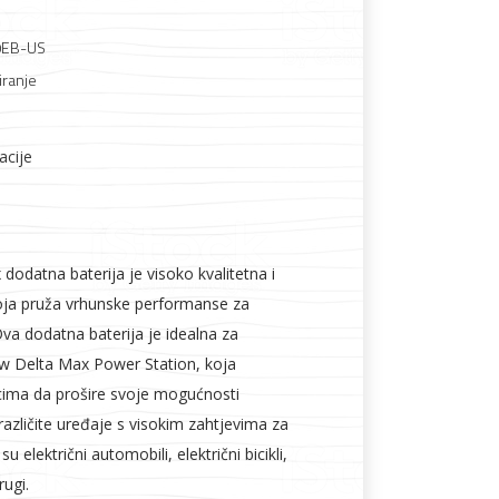
0EB-US
ranje
acije
Boje i lakovi
odatna baterija je visoko kvalitetna i
 koja pruža vrhunske performanse za
 Ova dodatna baterija je idealna za
ow Delta Max Power Station, koja
ima da prošire svoje mogućnosti
 različite uređaje s visokim zahtjevima za
l
Vijčana roba
u električni automobili, električni bicikli,
rugi.