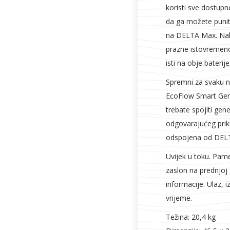
koristi sve dostu
da ga možete puniti
na DELTA Max. Nako
prazne istovremeno
isti na obje baterije
Spremni za svaku 
EcoFlow Smart Gen
trebate spojiti gen
odgovarajućeg prikl
odspojena od DEL
Uvijek u toku. Pame
zaslon na prednjoj 
informacije. Ulaz, i
vrijeme.
Težina: 20,4 kg