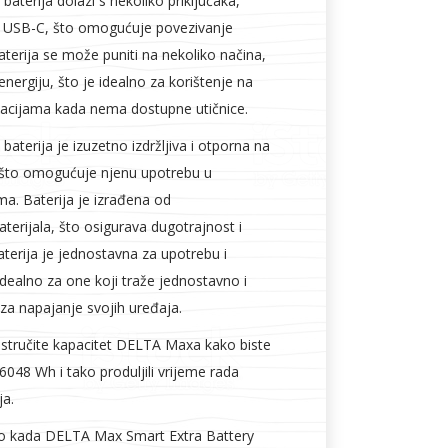
aterija dolazi s nekoliko priključaka,
 i USB-C, što omogućuje povezivanje
Baterija se može puniti na nekoliko načina,
energiju, što je idealno za korištenje na
tuacijama kada nema dostupne utičnice.
aterija je izuzetno izdržljiva i otporna na
 što omogućuje njenu upotrebu u
ima. Baterija je izrađena od
aterijala, što osigurava dugotrajnost i
terija je jednostavna za upotrebu i
idealno za one koji traže jednostavno i
za napajanje svojih uređaja.
rostručite kapacitet DELTA Maxa kako biste
 6048 Wh i tako produljili vrijeme rada
ja.
bilo kada DELTA Max Smart Extra Battery