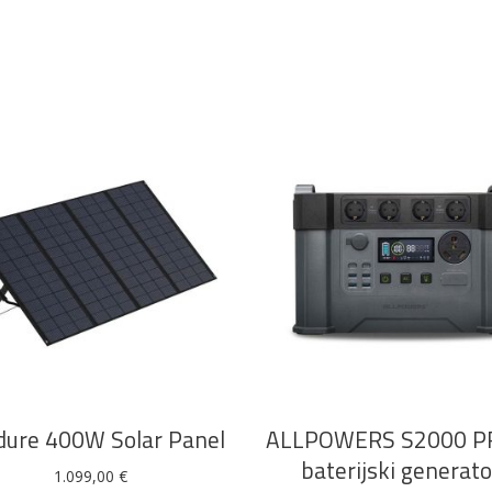
DODAJ U KOŠARICU
DODAJ U KOŠARICU
dure 400W Solar Panel
ALLPOWERS S2000 P
baterijski generato
1.099,00
€