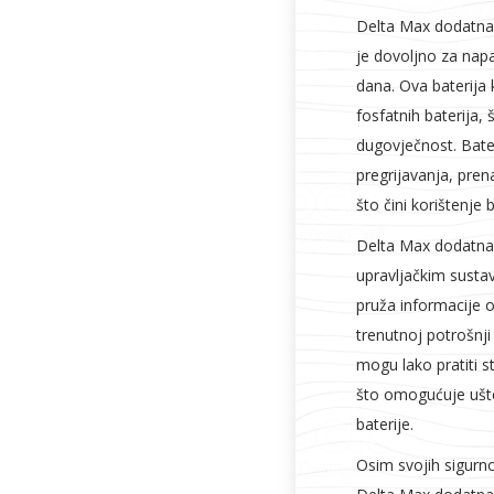
Delta Max dodatna 
je dovoljno za napa
dana. Ova baterija k
fosfatnih baterija, 
dugovječnost. Bate
pregrijavanja, pren
što čini korištenje 
Delta Max dodatna b
upravljačkim susta
pruža informacije o
trenutnoj potrošnji
mogu lako pratiti st
što omogućuje ušte
baterije.
Osim svojih sigurno