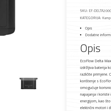
SKU:
EF-DELTA200
 što je novo u ponudi
KATEGORIJA:
Kampi
Opis
Dodatne inform
Opis
Alati i pribor
Vrt i okućnica
Zaštitna
Rasvjeta
odjeća
EcoFlow Delta Max d
izdržljiva baterija
različite primjene.
korištenje s EcoFl
omogućuje korisnic
napajanja i koriste
Vrata i
Bijela tehnika
Metalna
Elektromaterija
energijom, kao što s
dovratnici
galanterija
električni motori i d