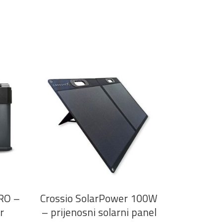
DODAJ U KOŠARICU
RO –
Crossio SolarPower 100W
r
– prijenosni solarni panel