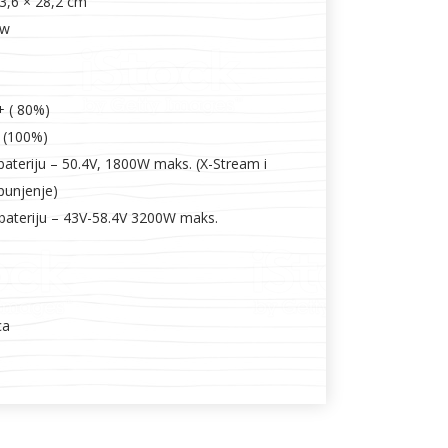
23,6 × 28,2 cm
ow
+ ( 80%)
h (100%)
a bateriju – 50.4V, 1800W maks. (X-Stream i
punjenje)
za bateriju – 43V-58.4V 3200W maks.
ca