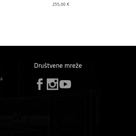
255,00
€
Društvene mreže
ZA