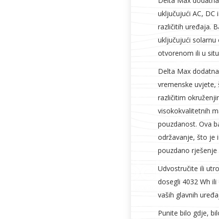
Delta Max dodatna b
uključujući AC, DC
različitih uređaja. 
uključujući solarnu 
otvorenom ili u si
Delta Max dodatna b
vremenske uvjete,
različitim okruženj
visokokvalitetnih m
pouzdanost. Ova ba
održavanje, što je 
pouzdano rješenje 
Udvostručite ili ut
dosegli 4032 Wh ili
vaših glavnih uređa
Punite bilo gdje, 