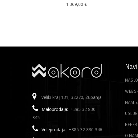
1.369,00
€
Navi
NASLO
WEBS
Veliki kraj 131, 32270, Županja
NAMJE
Maloprodaja:
+385 32 830
USLUG
345
REFER
Veleprodaja:
+385 32 830 346
O NA