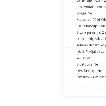
Dimenzije: 46,5 × 
Proizvođač: EcoFl
Snaga: Ne
Kapacitet: 2016 Wh
Ciklus baterije: 800
Brzina punjenja: 2
Ulazi: Priključak z
solarno dvostruko 
Izlazi: Priključak 
Wi-Fi: Ne
Bluetooth: Ne
UPS funkcija: Ne
Jamstvo: 24 mjese