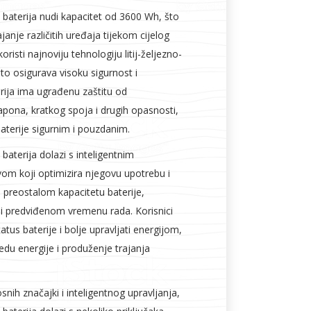
baterija nudi kapacitet od 3600 Wh, što
janje različitih uređaja tijekom cijelog
oristi najnoviju tehnologiju litij-željezno-
što osigurava visoku sigurnost i
rija ima ugrađenu zaštitu od
apona, kratkog spoja i drugih opasnosti,
baterije sigurnim i pouzdanim.
aterija dolazi s inteligentnim
vom koji optimizira njegovu upotrebu i
 preostalom kapacitetu baterije,
 i predviđenom vremenu rada. Korisnici
atus baterije i bolje upravljati energijom,
du energije i produženje trajanja
snih značajki i inteligentnog upravljanja,