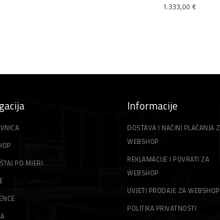
1.333,00
€
gacija
Informacije
VNICA
DOSTAVA I NAČINI PLAĆANJA 
WEBSHOP
HOP
REKLAMACIJE I POVRATI ZA
ŠTAJ PO MJERI
WEBSHOP
E
UVJETI PRODAJE ZA WEBSHOP
ENCE
POLITIKA PRIVATNOSTI
MA