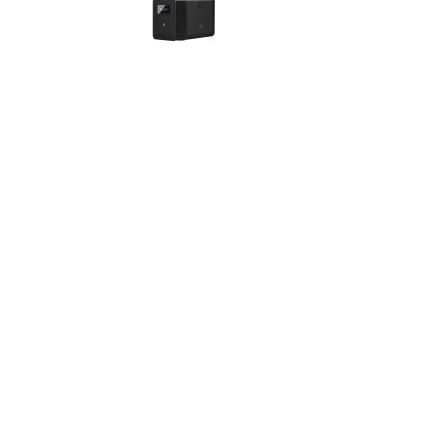
Okovi za
Bicikli
namještaj