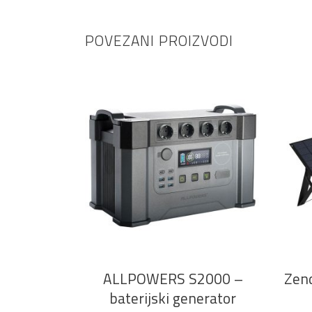
POVEZANI PROIZVODI
DODAJ U KOŠARICU
ALLPOWERS S2000 –
Zen
baterijski generator