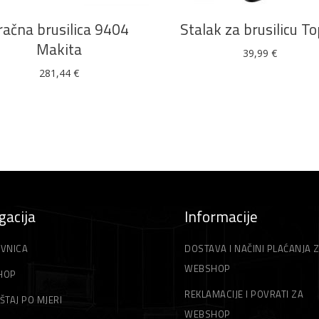
račna brusilica 9404
Stalak za brusilicu T
Makita
39,99
€
281,44
€
gacija
Informacije
VNICA
DOSTAVA I NAČINI PLAĆANJA 
WEBSHOP
HOP
REKLAMACIJE I POVRATI ZA
ŠTAJ PO MJERI
WEBSHOP