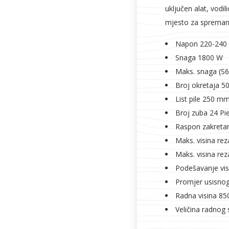
uključen alat, vodili
mjesto za spreman
Napon 220-240 
Snaga 1800 W
Maks. snaga (S
Broj okretaja 5
List pile 250 m
Broj zuba 24 Pi
Raspon zakretan
Maks. visina re
Maks. visina re
Podešavanje vi
Promjer usisno
Radna visina 8
Veličina radno