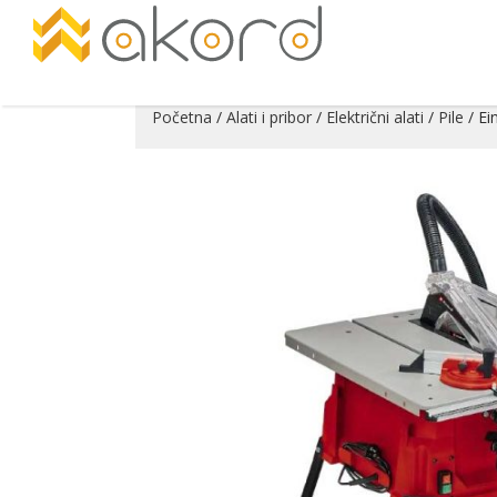
Početna
/
Alati i pribor
/
Električni alati
/
Pile
/ Ei
Pogledajte