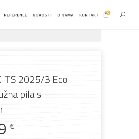
0
REFERENCE
NOVOSTI
O NAMA
KONTAKT
TC-TS 2025/3 Eco
užna pila s
m
99
€