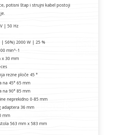
ce, potisni štap i strujni kabel postoji
je.
V | 50 Hz
6 | S6%) 2000 W | 25 %
000 min^-1
m x 30 mm
eces
ja rezne ploče 45 °
za na 45° 65 mm
za na 90° 85 mm
sine neprekidno 0-85 mm
g adaptera 36 mm
50 mm
g stola 563 mm x 583 mm