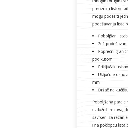
mnogim drugim slič
preciznim listom pil
mogu podesiti je
podešavanja lista p
Poboljšani, stab
2u1 podešavanje 
Poprečni granič
pod kutom
Priključak usisav
Uključuje osnov
mm
Držač na kućišt
Poboljšana paraleln
uzdužnih rezova, dok
savršeni za rezanj
i na poklopcu lista