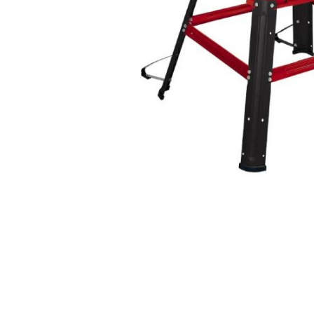
AKCIJA!
Pločasti
materijali
Građevinski
Vodomaterijal
materijali