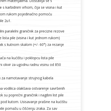
nim materijalima. Dostavlja se s
e s karbidnim vrhom, čija se visina i kut
dnom rukom pojedinačno pomoću
ile 2u1.
ilni paralelni graničnik za precizne rezove
lista pile (visina i kut jednom rukom)
nik s kutnom skalom (+/- 60°) za rezanje
ača na kućištu i poklopcu lista pile
ni okvir za ugodnu radnu visinu od 850
u za namotavanje strujnog kabela
a vodilica olakšava ostvarenje savršenih
 su poprečni graničnik i nagibni list pile
e pod kutom. Usisavanje prašine na kućištu
 pile pomažu u čišćenju zraka. Za sav