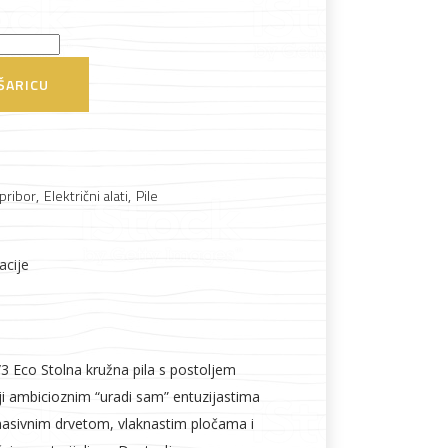
ŠARICU
Boje i lakovi
 pribor
,
Električni alati
,
Pile
acije
l
Vijčana roba
3 Eco Stolna kružna pila s postoljem
ji ambicioznim “uradi sam” entuzijastima
asivnim drvetom, vlaknastim pločama i