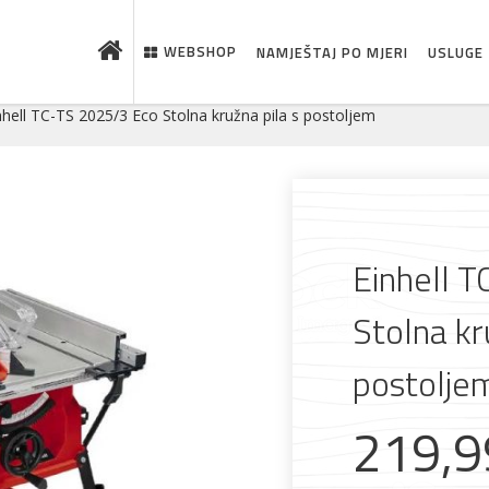
WEBSHOP
NAMJEŠTAJ PO MJERI
USLUGE
nhell TC-TS 2025/3 Eco Stolna kružna pila s postoljem
Einhell 
Stolna kr
postolje
219,
 što je novo u ponudi