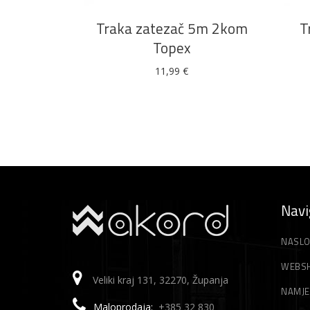
Traka zatezač 5m 2kom
T
Topex
11,99
€
Navi
NASLO
WEBS
Veliki kraj 131, 32270, Županja
NAMJE
Maloprodaja:
+385 32 830