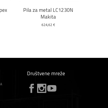
opex
Pila za metal LC1230N
Makita
624,62
€
Društvene mreže
ZA