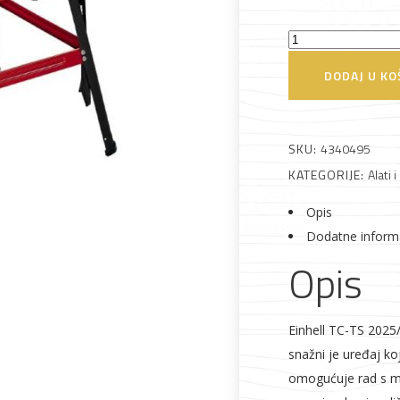
Einhell
TC-
DODAJ U KO
TS
2025/3
Alati i pribor
Vrt i okućnica
Zaštitna
Rasvjeta
Eco
odjeća
SKU:
4340495
Stolna
KATEGORIJE:
Alati i
kružna
pila
Opis
s
Dodatne inform
postoljem
Opis
količina
Vrata i
Bijela tehnika
Metalna
Elektromaterija
dovratnici
galanterija
Einhell TC-TS 2025/
snažni je uređaj ko
omogućuje rad s m