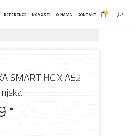
0
REFERENCE
NOVOSTI
O NAMA
KONTAKT
NKA SMART HC X A52
injska
99
€