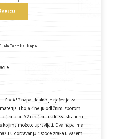
ŠARICU
Boje i lakovi
Bijela Tehnika
,
Nape
acije
l
Vijčana roba
C X A52 napa idealno je rješenje za
materijal i boja čine ju odličnim izborom
e, a širina od 52 cm čini ju vrlo svestranom.
a
kojima možete upravljati. Ova napa ima
ažu u održavanju čistoće zraka u vašem