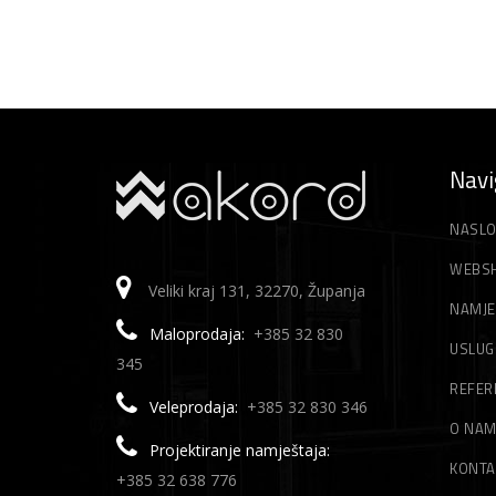
Navi
NASLO
WEBS
Veliki kraj 131, 32270, Županja
NAMJE
Maloprodaja:
+385 32 830
USLUG
345
REFER
Veleprodaja:
+385 32 830 346
O NA
Projektiranje namještaja:
KONTA
+385 32 638 776