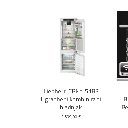
DODAJ U KOŠARICU
Liebherr ICBNci 5183
Ugradbeni kombinirani
B
hladnjak
Pe
3.599,00
€