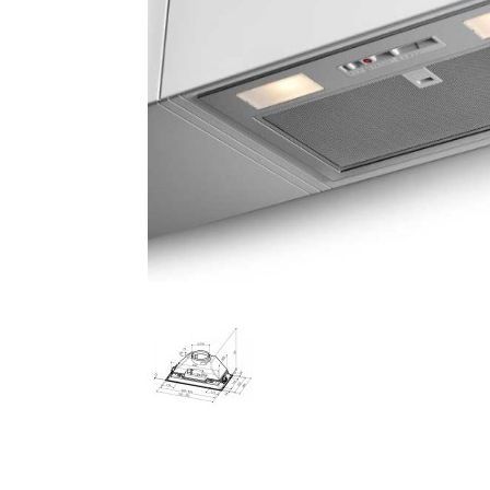
AKCIJA!
Pločasti
materijali
Građevinski
Vodomaterijal
materijali
Okovi za
Bicikli