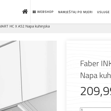
WEBSHOP
NAMJEŠTAJ PO MJERI
USLUGE
MART HC X A52 Napa kuhinjska
Faber I
Napa kuh
209,
 što je novo u ponudi
Faber