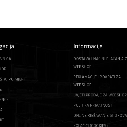
gacija
Informacije
VNICA
DOSTAVA I NAČINI PLAĆANJA 
WEBSHOP
HOP
REKLAMACIJE I POVRATI ZA
ŠTAJ PO MJERI
WEBSHOP
E
UVJETI PRODAJE ZA WEBSHOP
ENCE
POLITIKA PRIVATNOSTI
MA
ONLINE RJEŠAVANJE SPOROV
KT
KOLAČIĆI (COOKIES)