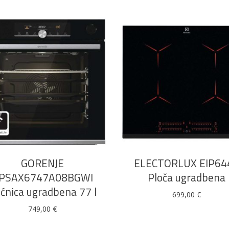
DODAJ U KOŠARICU
DODAJ U KOŠARICU
GORENJE
ELECTORLUX EIP64
PSAX6747A08BGWI
Ploča ugradbena
ćnica ugradbena 77 l
699,00
€
749,00
€