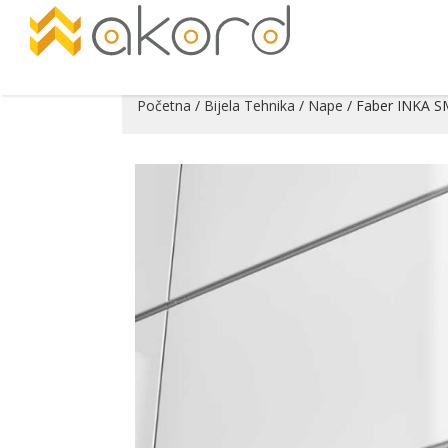
Početna
/
Bijela Tehnika
/
Nape
/ Faber INKA S
Pogledajte