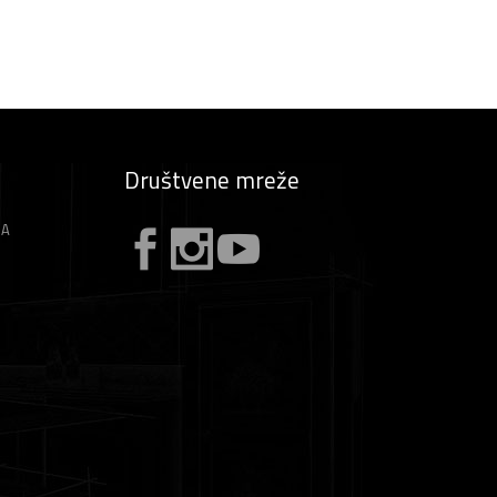
Društvene mreže
ZA
A