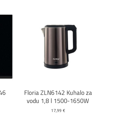
DODAJ U KOŠARICU
46
Floria ZLN6142 Kuhalo za
vodu 1,8 l 1500-1650W
17,99
€