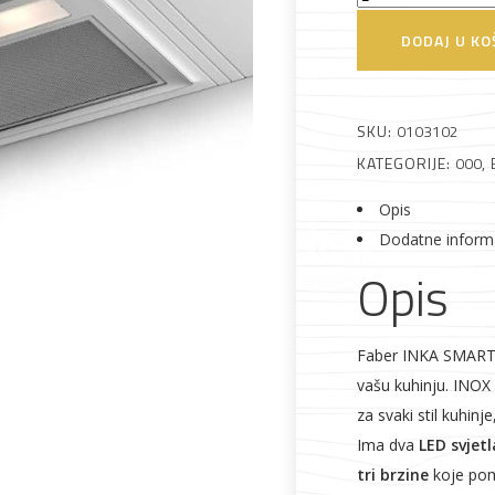
INKA
DODAJ U KO
SMART
HC
Alati i pribor
Vrt i okućnica
Zaštitna
Rasvjeta
X
odjeća
SKU:
0103102
A52
KATEGORIJE:
000
,
Napa
kuhinjska
Opis
količina
Dodatne inform
Opis
Vrata i
Bijela tehnika
Metalna
Elektromaterija
dovratnici
galanterija
Faber INKA SMART H
vašu kuhinju. INOX 
za svaki stil kuhinj
Ima dva
LED svjetl
tri brzine
koje pom