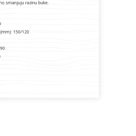
no smanjuju razinu buke.
D
(mm): 150/120
390
0