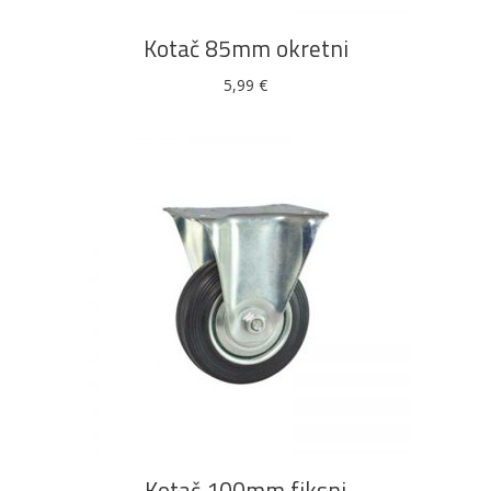
Kotač 85mm okretni
5,99
€
DODAJ U KOŠARICU
Kotač 100mm fiksni