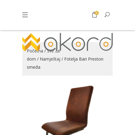
0
Početna
/
Sve za
dom
/
Namještaj
/ Fotelja Bari Preston
smeđa