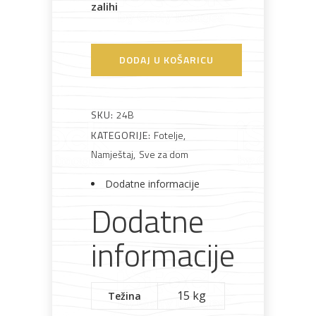
zalihi
Bijela
Metalna
Elektromaterijal
Vijčana
Okovi
tehnika
galanterija
roba
za
namještaj
DODAJ U KOŠARICU
SKU:
24B
KATEGORIJE:
Fotelje
,
Bicikli
Namještaj
,
Sve za dom
Dodatne informacije
Dodatne
informacije
15 kg
Težina