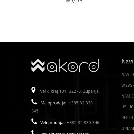
669,99
€
Navi
NASLO
WEBS
Veliki kraj 131, 32270, Županja
NAMJE
Maloprodaja:
+385 32 830
USLUG
345
REFER
Veleprodaja:
+385 32 830 346
O NA