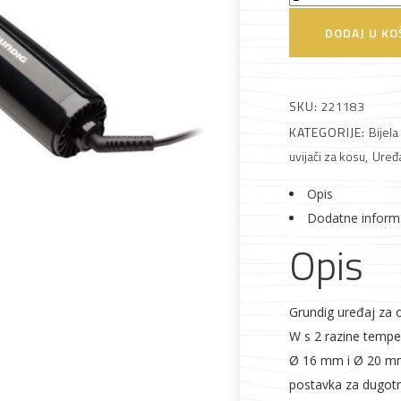
HS3020
DODAJ U KO
Uređaj
za
oblikovanje
SKU:
221183
Alati i pribor
Vrt i okućnica
Zaštitna
Rasvjeta
kovrči
KATEGORIJE:
Bijela
odjeća
i
uvijači za kosu
,
Uređa
volumena
količina
Opis
Dodatne inform
Opis
Vrata i
Bijela tehnika
Metalna
Elektromaterija
dovratnici
galanterija
Grundig uređaj za 
W s 2 razine temper
Ø 16 mm i Ø 20 mm 
postavka za dugotr