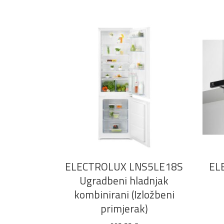
DODAJ U KOŠARICU
ELECTROLUX LNS5LE18S
EL
Ugradbeni hladnjak
kombinirani (Izložbeni
primjerak)