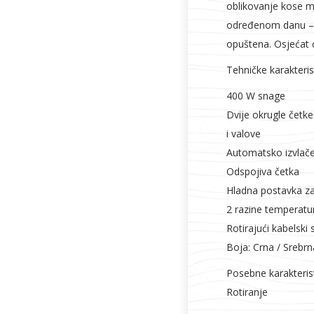
oblikovanje kose mo
određenom danu – 
opuštena. Osjećat 
Tehničke karakteris
400 W snage
Dvije okrugle četk
i valove
Automatsko izvlač
Odspojiva četka
Hladna postavka za
2 razine temperatu
Rotirajući kabelski 
Boja: Crna / Srebrn
Posebne karakteris
Rotiranje