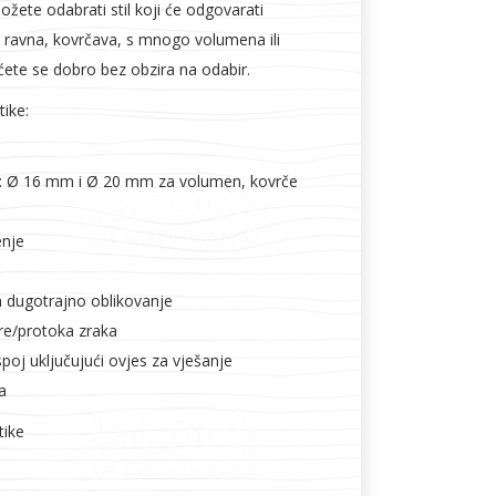
žete odabrati stil koji će odgovarati
ravna, kovrčava, s mnogo volumena ili
ćete se dobro bez obzira na odabir.
tike:
e: Ø 16 mm i Ø 20 mm za volumen, kovrče
enje
 dugotrajno oblikovanje
re/protoka zraka
spoj uključujući ovjes za vješanje
a
tike