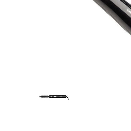
AKCIJA!
Pločasti
materijali
Građevinski
Vodomaterijal
materijali