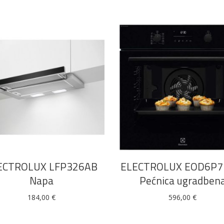
DODAJ U KOŠARICU
DODAJ U KOŠARICU
ECTROLUX LFP326AB
ELECTROLUX EOD6P
Napa
Pećnica ugradben
184,00
€
596,00
€