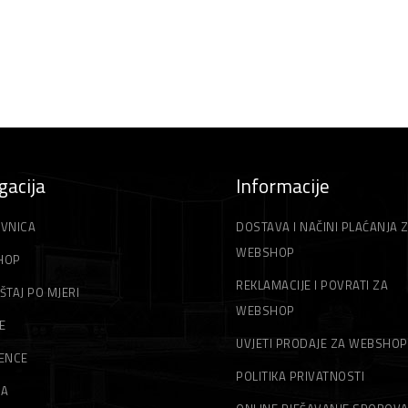
gacija
Informacije
VNICA
DOSTAVA I NAČINI PLAĆANJA 
WEBSHOP
HOP
REKLAMACIJE I POVRATI ZA
ŠTAJ PO MJERI
WEBSHOP
E
UVJETI PRODAJE ZA WEBSHOP
ENCE
POLITIKA PRIVATNOSTI
MA