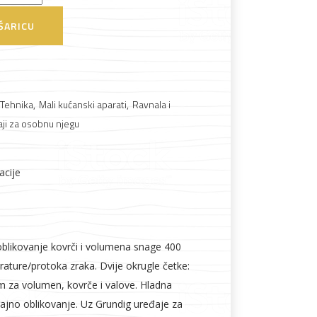
ŠARICU
Boje i lakovi
 Tehnika
,
Mali kućanski aparati
,
Ravnala i
ji za osobnu njegu
acije
l
Vijčana roba
oblikovanje kovrči i volumena snage 400
ature/protoka zraka. Dvije okrugle četke:
za volumen, kovrče i valove. Hladna
ajno oblikovanje. Uz Grundig uređaje za