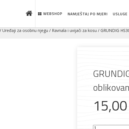
WEBSHOP
NAMJEŠTAJ PO MJERI
USLUGE
/
Uređaji za osobnu njegu
/
Ravnala i uvijači za kosu
/ GRUNDIG HS302
GRUNDIG
oblikovan
15,0
 što je novo u ponudi
GRUNDIG