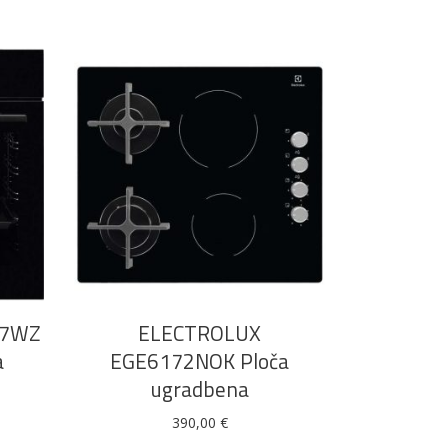
DODAJ U KOŠARICU
77WZ
ELECTROLUX
a
EGE6172NOK Ploča
ugradbena
390,00
€