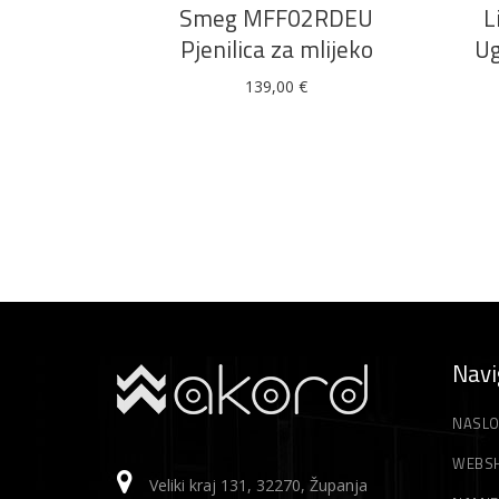
Smeg MFF02RDEU
L
Pjenilica za mlijeko
Ug
139,00
€
Navi
NASLO
WEBS
Veliki kraj 131, 32270, Županja