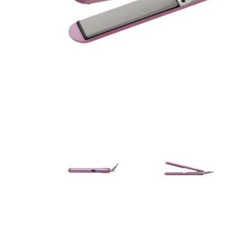
AKCIJA!
Pločasti
materijali
Građevinski
Vodomaterijal
materijali
Okovi za
Bicikli