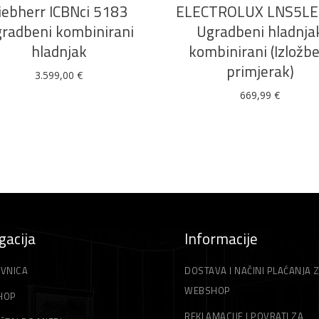
iebherr ICBNci 5183
ELECTROLUX LNS5LE
radbeni kombinirani
Ugradbeni hladnja
hladnjak
kombinirani (Izložbe
primjerak)
3.599,00
€
669,99
€
gacija
Informacije
VNICA
DOSTAVA I NAČINI PLAĆANJA 
WEBSHOP
HOP
REKLAMACIJE I POVRATI ZA