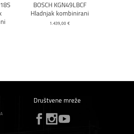
18S
BOSCH KGN49LBCF
k
Hladnjak kombinirani
ni
1.439,00
€
Društvene mreže
ZA