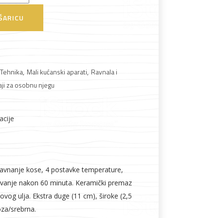
ŠARICU
Boje i lakovi
 Tehnika
,
Mali kućanski aparati
,
Ravnala i
ji za osobnu njegu
acije
l
Vijčana roba
ravnanje kose, 4 postavke temperature,
ivanje nakon 60 minuta. Keramički premaz
ovog ulja. Ekstra duge (11 cm), široke (2,5
oza/srebrna.