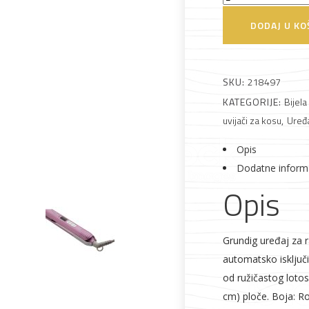
HS7130
DODAJ U KO
Uređaj
za
Alati i pribor
Vrt i okućnica
Zaštitna
Rasvjeta
ravnanje
SKU:
218497
odjeća
kose
KATEGORIJE:
Bijela
količina
uvijači za kosu
,
Uređa
Opis
Dodatne inform
Vrata i
Bijela tehnika
Metalna
Elektromaterija
Opis
dovratnici
galanterija
Grundig uređaj za 
automatsko isključ
od ružičastog lotos
cm) ploče. Boja: R