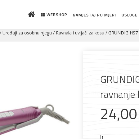
WEBSHOP
NAMJEŠTAJ PO MJERI
USLUGE
/
Uređaji za osobnu njegu
/
Ravnala i uvijači za kosu
/ GRUNDIG HS713
GRUNDIG
ravnanje
24,0
 što je novo u ponudi
GRUNDIG