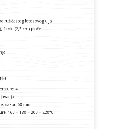
d ružičastog lotosovog ulja
, široke(2,5 cm) ploče
nja
tike:
erature: 4
ijavanja
e: nakon 60 min
re: 160 – 180 – 200 – 220°C