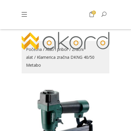
0
Početna
/
Alati i pribor
/
Zračni
alat
/ Klamerica zračna DKNG 40/50
Metabo