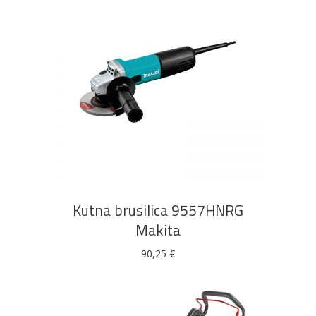
DODAJ U KOŠARICU
Kutna brusilica 9557HNRG
Makita
90,25
€