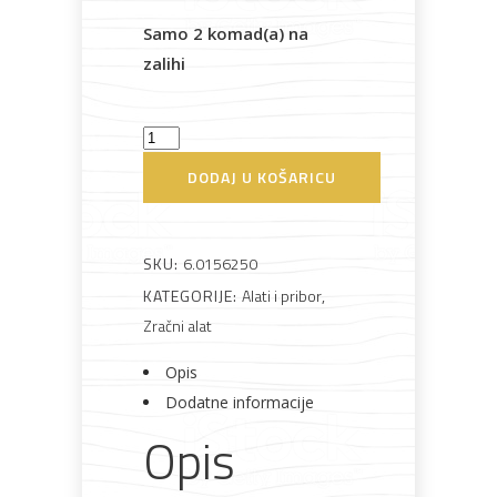
Samo 2 komad(a) na
zalihi
Bijela
Metalna
Elektromaterijal
Vijčana
Okovi
tehnika
galanterija
roba
za
namještaj
Klamerica
zračna
DODAJ U KOŠARICU
DKNG
40/50
Bicikli
Metabo
SKU:
6.0156250
količina
KATEGORIJE:
Alati i pribor
,
Zračni alat
Opis
Dodatne informacije
Opis