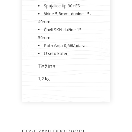
Spajalice tip 90+ES
širine 5,8mm, dubine 15-
40mm
Čavli SKN dužine 15-
50mm
Potrošnja 0,66l/udarac
U setu kofer
Težina
1,2 kg
POVEZANI PROIZVODI