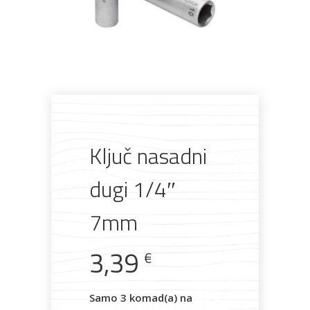
Pogledajte što je novo
u ponudi
Ključ nasadni
AKCIJA!
Pločasti
Alati i
Vrt i
Zaštitna
materijali
pribor
okućnica
odjeća
dugi 1/4″
7mm
Rasvjeta
Boje i
Građevinski
Vodomaterijal
Vrata i
3,39
€
lakovi
materijali
dovratnici
Samo 3 komad(a) na