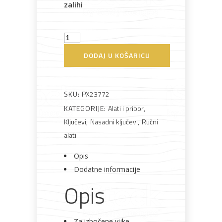
zalihi
Bijela
Metalna
Elektromaterijal
Vijčana
Okovi
tehnika
galanterija
roba
za
Ključ
namještaj
nasadni
DODAJ U KOŠARICU
dugi
1/4"
7mm
SKU:
PX23772
Bicikli
količina
KATEGORIJE:
Alati i pribor
,
Ključevi
,
Nasadni ključevi
,
Ručni
alati
Opis
Dodatne informacije
Opis
Za izbočene vijke.