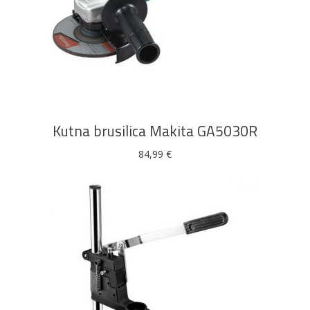
DODAJ U KOŠARICU
Kutna brusilica Makita GA5030R
84,99
€