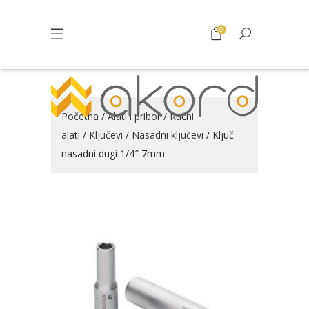
0
Početna
/
Alati i pribor
/
Ručni
alati
/
Ključevi
/
Nasadni ključevi
/ Ključ
nasadni dugi 1/4″ 7mm