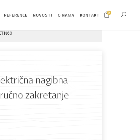
0
REFERENCE
NOVOSTI
O NAMA
KONTAKT
 ETN60
ektrična nagibna
ručno zakretanje