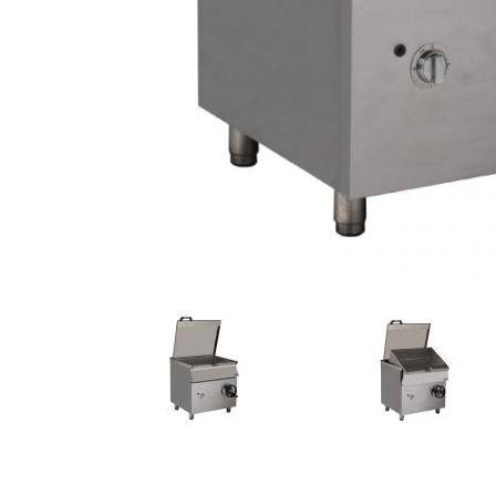
AKCIJA!
Pločasti
materijali
Građevinski
Vodomaterijal
materijali
Okovi za
Bicikli
namještaj