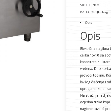
SKU:
ETN60
KATEGORIJE:
Nagib
Alati i pribor
Vrt i okućnica
Zaštitna
Rasvjeta
Opis
odjeća
Opis
Električna nagibna
čelika 15/10 sa sc
Vrata i
Bijela tehnika
Metalna
Elektromaterija
kapaciteta 60 lita
dovratnici
galanterija
vretena. Dno korita
provodi toplinu. Ko
lakšeg čišćenja i o
oprugama koje zad
Na stražnjem dijelu
ocjedna traka koja
nagibne tave. S pr