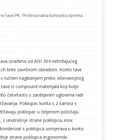
ne tave PK
,
Profesionalna kuhinjska oprema
Boje i lakovi
 tava izrađena od AISI 304 nehrđajućeg
otch brite završnom obradom. Korito tave
l
Vijčana roba
ra s ručnim nagibanjem preko višenavojnog
 tave iz compound materijala koji bolje
rito četvrtasto s zaobljenim uglovima radi
državanja. Poklopac korita s 2 šarnira s
ržavaju poklopac u željenom položaju.
, s unutrašnje strane poklopca, inox
 kondenzat s poklopca usmjerava u korito
ednje strane poklopca ergonomski