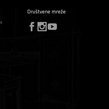
Društvene mreže
ZA
A