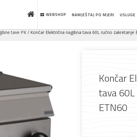
WEBSHOP
NAMJEŠTAJ PO MJERI
USLUGE
ibne tave PK
/ Končar Električna nagibna tava 60L ručno zakretanje
Končar El
tava 60L 
ETN60
 što je novo u ponudi