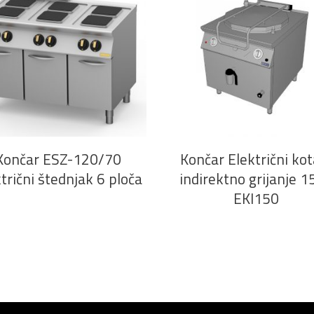
PROČITAJ VIŠE
PROČITAJ VIŠE
Končar ESZ-120/70
Končar Električni kot
trični štednjak 6 ploča
indirektno grijanje 1
EKI150