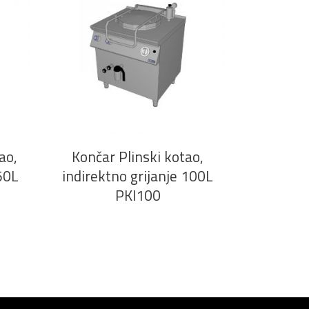
PROČITAJ VIŠE
ao,
Končar Plinski kotao,
50L
indirektno grijanje 100L
PKI100