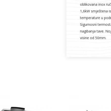
oblikovana inox ručk
1,6kW smještena isp
temperature u podr
Sigurnosni termosta
nagibanja tave. No
visine od 50mm.