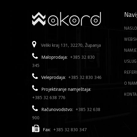
Navi
NASLO
WEBS
Veliki kraj 131, 32270, Županja
NAMJE
Maloprodaja:
+385 32 830
USLUG
345
REFER
Veleprodaja:
+385 32 830 346
O NA
Projektiranje namještaja:
KONTA
+385 32 638 776
Računovodstvo:
+385 32 638
900
Fax:
+385 32 830 347