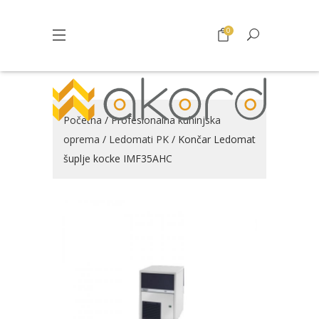
0
Početna
/
Profesionalna kuhinjska
oprema
/
Ledomati PK
/ Končar Ledomat
šuplje kocke IMF35AHC