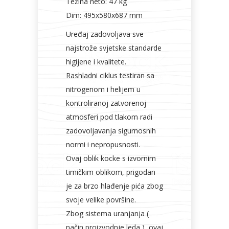
Težina neto: 47 kg
Dim: 495x580x687 mm
Uređaj zadovoljava sve
najstrože svjetske standarde
higijene i kvalitete.
Rashladni ciklus testiran sa
nitrogenom i helijem u
kontroliranoj zatvorenoj
atmosferi pod tlakom radi
zadovoljavanja sigurnosnih
normi i nepropusnosti.
Ovaj oblik kocke s izvornim
timičkim oblikom, prigodan
je za brzo hlađenje pića zbog
svoje velike površine.
Zbog sistema uranjanja (
način proizvodnje leda ), ovaj