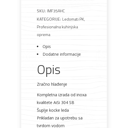
Rasvjeta
Boje i
Građevinski
Vodomaterijal
Vrata i
lakovi
materijali
dovratnici
SKU:
IMF35AHC
KATEGORIJE:
Ledomati PK
,
Profesionalna kuhinjska
oprema
Bijela
Metalna
Elektromaterijal
Vijčana
Okovi
Opis
tehnika
galanterija
roba
za
namještaj
Dodatne informacije
Opis
Zračno hlađenje
Bicikli
Kompletna izrada od inoxa
kvalitete AiSi 304 SB
Šuplje kocke leda
Prikladan za upotrebu sa
tvrdom vodom