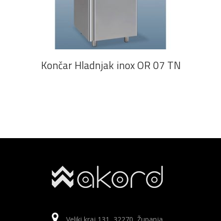
PROČITAJ VIŠE
Končar Hladnjak inox OR 07 TN
Veliki kraj 131, 32270, Županja