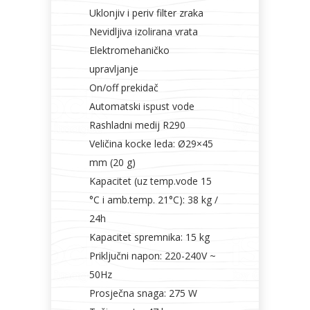
Uklonjiv i periv filter zraka
Nevidljiva izolirana vrata
Elektromehaničko
upravljanje
On/off prekidač
Automatski ispust vode
Rashladni medij R290
Veličina kocke leda: Ø29×45
mm (20 g)
Kapacitet (uz temp.vode 15
°C i amb.temp. 21°C): 38 kg /
24h
Kapacitet spremnika: 15 kg
Priključni napon: 220-240V ~
50Hz
Prosječna snaga: 275 W