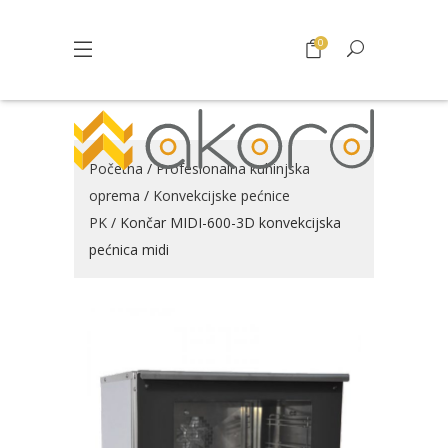
0
Početna
/
Profesionalna kuhinjska
oprema
/
Konvekcijske pećnice
PK
/ Končar MIDI-600-3D konvekcijska
pećnica midi