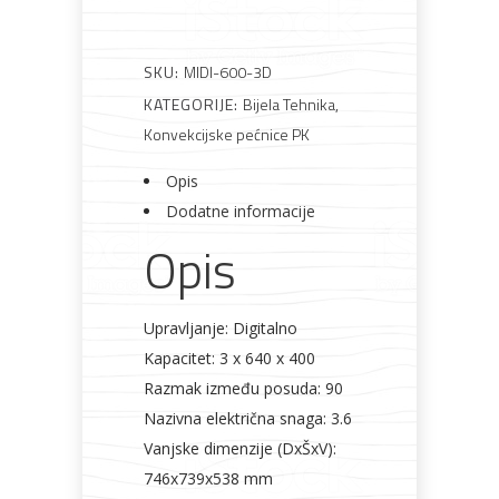
SKU:
MIDI-600-3D
Bijela
Metalna
Elektromaterijal
Vijčana
Okovi
KATEGORIJE:
Bijela Tehnika
,
tehnika
galanterija
roba
za
namještaj
Konvekcijske pećnice PK
Opis
Dodatne informacije
Opis
Bicikli
Upravljanje: Digitalno
Kapacitet: 3 x 640 x 400
Razmak između posuda: 90
Nazivna električna snaga: 3.6
Vanjske dimenzije (DxŠxV):
746x739x538 mm