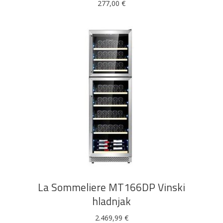
277,00
€
DODAJ U KOŠARICU
La Sommeliere MT166DP Vinski
hladnjak
2.469,99
€