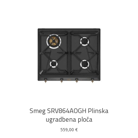
DODAJ U KOŠARICU
Smeg SRV864AOGH Plinska
ugradbena ploča
559,00
€