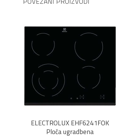
POVEZANI PROIZVODI
DODAJ U KOŠARICU
ELECTROLUX EHF6241FOK
Ploča ugradbena