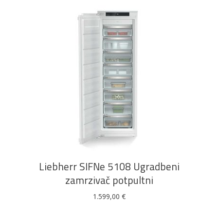
DODAJ U KOŠARICU
Liebherr SIFNe 5108 Ugradbeni
zamrzivač potpultni
1.599,00
€