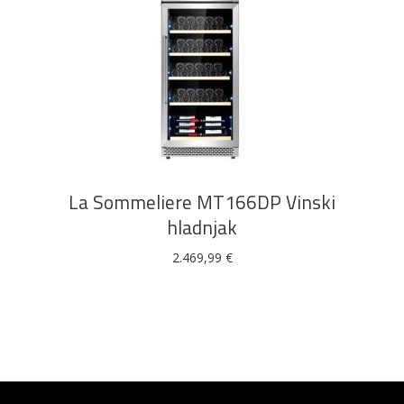
DODAJ U KOŠARICU
La Sommeliere MT166DP Vinski
hladnjak
2.469,99
€