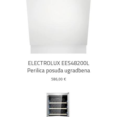
DODAJ U KOŠARICU
ELECTROLUX EES48200L
Perilica posuđa ugradbena
586,00
€