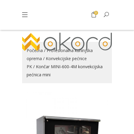
0
Početna
/
Profesionalna kuhinjska
oprema
/
Konvekcijske pećnice
PK
/ Končar MINI-600-4M konvekcijska
pećnica mini