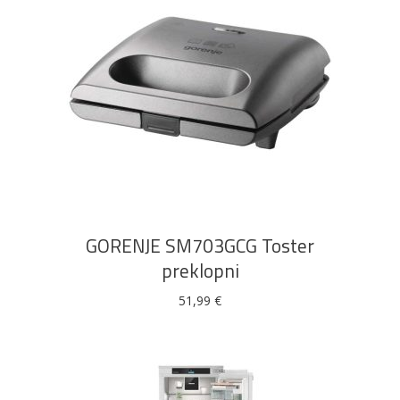
DODAJ U KOŠARICU
GORENJE SM703GCG Toster
preklopni
51,99
€