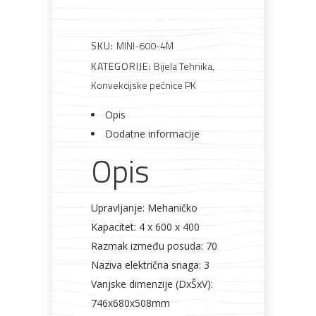
SKU:
MINI-600-4M
Bijela
Metalna
Elektromaterijal
Vijčana
Okovi
tehnika
galanterija
roba
za
KATEGORIJE:
Bijela Tehnika
,
namještaj
Konvekcijske pećnice PK
Opis
Dodatne informacije
Opis
Bicikli
Upravljanje: Mehaničko
Kapacitet: 4 x 600 x 400
Razmak između posuda: 70
Naziva električna snaga: 3
Vanjske dimenzije (DxŠxV):
746x680x508mm