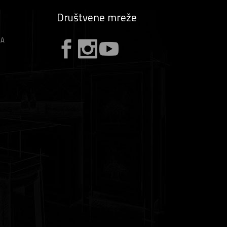
Društvene mreže
ZA
A