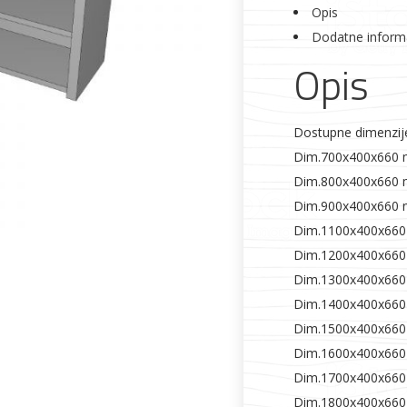
Opis
Dodatne inform
Alati i pribor
Vrt i okućnica
Zaštitna
Rasvjeta
Opis
odjeća
Dostupne dimenzij
Dim.700x400x660
Dim.800x400x660
Dim.900x400x660
Vrata i
Bijela tehnika
Metalna
Elektromaterija
Dim.1100x400x66
dovratnici
galanterija
Dim.1200x400x66
Dim.1300x400x66
Dim.1400x400x66
Dim.1500x400x66
Dim.1600x400x66
Dim.1700x400x66
Dim.1800x400x66