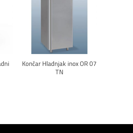
PROČITAJ VIŠE
adni
Končar Hladnjak inox OR 07
TN