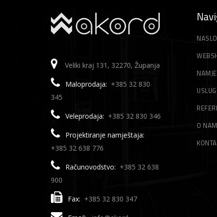
Navi
NASLO
WEBS
Veliki kraj 131, 32270, Županja
NAMJE
Maloprodaja:
+385 32 830
USLUG
345
REFER
Veleprodaja:
+385 32 830 346
O NA
Projektiranje namještaja:
KONTA
+385 32 638 776
Računovodstvo:
+385 32 638
900
Fax:
+385 32 830 347