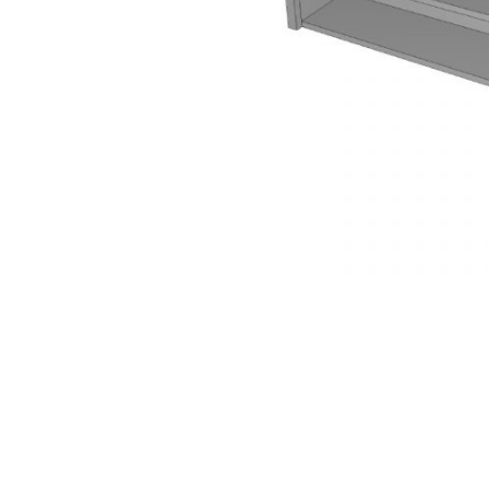
AKCIJA!
Pločasti
materijali
Građevinski
Vodomaterijal
materijali
Okovi za
Bicikli
namještaj