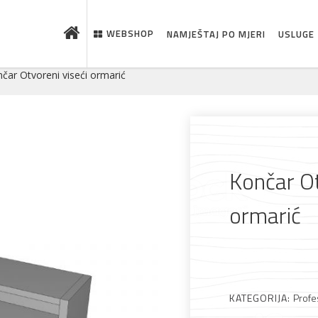
WEBSHOP
NAMJEŠTAJ PO MJERI
USLUGE
čar Otvoreni viseći ormarić
Končar Ot
ormarić
 što je novo u ponudi
KATEGORIJA:
Profe