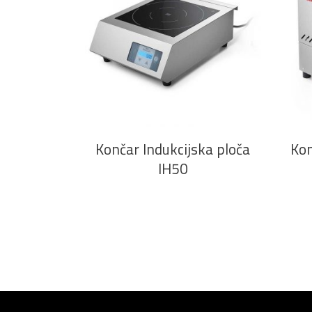
PROČITAJ VIŠE
Končar Indukcijska ploča
Kon
IH50