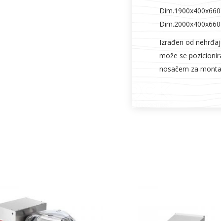
Dim.1900x400x66
Dim.2000x400x66
Izrađen od nehrđaju
može se pozicionira
nosačem za monta