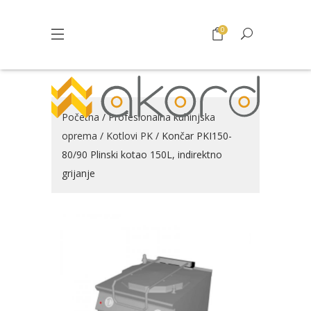
0
Početna
/
Profesionalna kuhinjska
oprema
/
Kotlovi PK
/ Končar PKI150-
80/90 Plinski kotao 150L, indirektno
grijanje