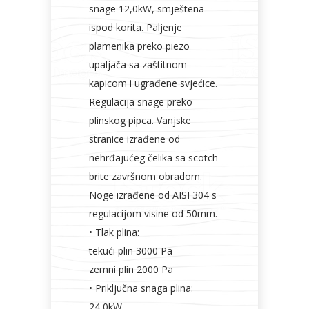
snage 12,0kW, smještena
ispod korita. Paljenje
plamenika preko piezo
upaljača sa zaštitnom
kapicom i ugrađene svjećice.
Regulacija snage preko
plinskog pipca. Vanjske
stranice izrađene od
nehrđajućeg čelika sa scotch
brite završnom obradom.
Noge izrađene od AISI 304 s
regulacijom visine od 50mm.
• Tlak plina:
tekući plin 3000 Pa
zemni plin 2000 Pa
• Priključna snaga plina:
24,0kW