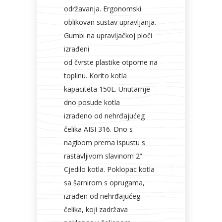
održavanja. Ergonomski
oblikovan sustav upravljanja.
Gumbi na upravljačkoj ploči
izrađeni
od čvrste plastike otporne na
toplinu. Korito kotla
kapaciteta 150L. Unutarnje
dno posude kotla
izrađeno od nehrđajućeg
čelika AISI 316. Dno s
nagibom prema ispustu s
rastavljivom slavinom 2”.
Cjedilo kotla. Poklopac kotla
sa šarnirom s oprugama,
izrađen od nehrđajućeg
čelika, koji zadržava