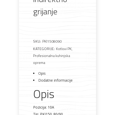
grijanje
Rasvjeta
Boje i
Građevinski
Vodomaterijal
Vrata i
lakovi
materijali
dovratnici
SKU:
PKI1508090
KATEGORIJE:
Kotlovi PK
,
Profesionalna kuhinjska
oprema
Bijela
Metalna
Elektromaterijal
Vijčana
Okovi
tehnika
galanterija
roba
za
namještaj
Opis
Dodatne informacije
Opis
Bicikli
Pozicija: 10A
Tip: PKI150_80/90