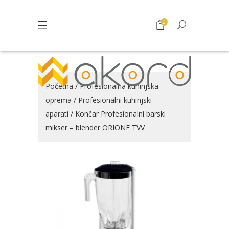
0
Početna
/
Profesionalna kuhinjska
oprema
/
Profesionalni kuhinjski
aparati
/ Končar Profesionalni barski
mikser – blender ORIONE TVV