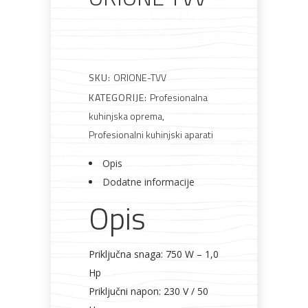
Rasvjeta
Boje i
Građevinski
Vodomaterijal
Vrata i
lakovi
materijali
dovratnici
SKU:
ORIONE-TVV
KATEGORIJE:
Profesionalna
Bijela
Metalna
Elektromaterijal
Vijčana
Okovi
kuhinjska oprema
,
tehnika
galanterija
roba
za
namještaj
Profesionalni kuhinjski aparati
Opis
Dodatne informacije
Opis
Bicikli
Priključna snaga: 750 W – 1,0
Hp
Priključni napon: 230 V / 50