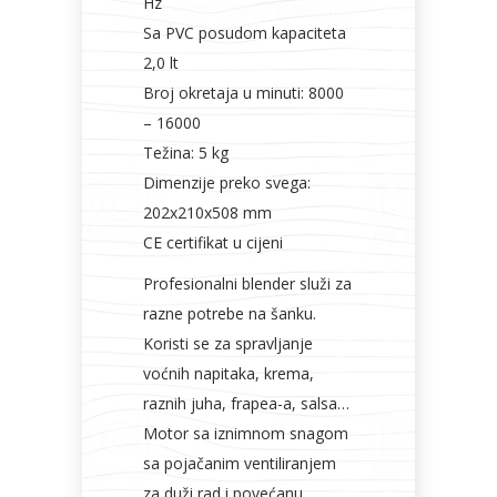
Hz
Sa PVC posudom kapaciteta
2,0 lt
Broj okretaja u minuti: 8000
– 16000
Težina: 5 kg
Dimenzije preko svega:
202x210x508 mm
CE certifikat u cijeni
Profesionalni blender služi za
razne potrebe na šanku.
Koristi se za spravljanje
voćnih napitaka, krema,
raznih juha, frapea-a, salsa…
Motor sa iznimnom snagom
sa pojačanim ventiliranjem
za duži rad i povećanu