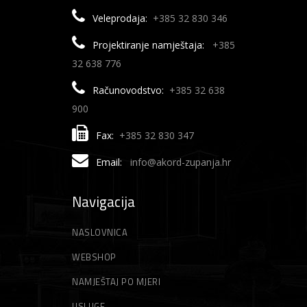
Veleprodaja:
+385 32 830 346
Projektiranje namještaja:
+385
32 638 776
Računovodstvo:
+385 32 638
900
Fax:
+385 32 830 347
Email:
info@akord-zupanja.hr
Navigacija
NASLOVNICA
WEBSHOP
NAMJEŠTAJ PO MJERI
USLUGE