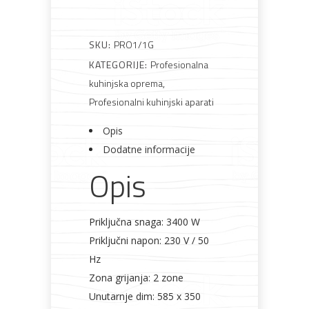
SKU:
PRO1/1G
KATEGORIJE:
Profesionalna
Bijela
Metalna
Elektromaterijal
Vijčana
Okovi
tehnika
galanterija
roba
za
kuhinjska oprema
,
namještaj
Profesionalni kuhinjski aparati
Opis
Dodatne informacije
Opis
Bicikli
Priključna snaga: 3400 W
Priključni napon: 230 V / 50
Hz
Zona grijanja: 2 zone
Unutarnje dim: 585 x 350