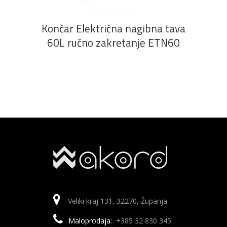
Končar Električna nagibna tava
60L ručno zakretanje ETN60
Veliki kraj 131, 32270, Županja
Maloprodaja:
+385 32 830 345