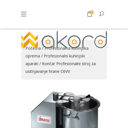
0
Početna
/
Profesionalna kuhinjska
oprema
/
Profesionalni kuhinjski
aparati
/ Končar Profesionalni stroj za
usitnjavanje hrane C6VV