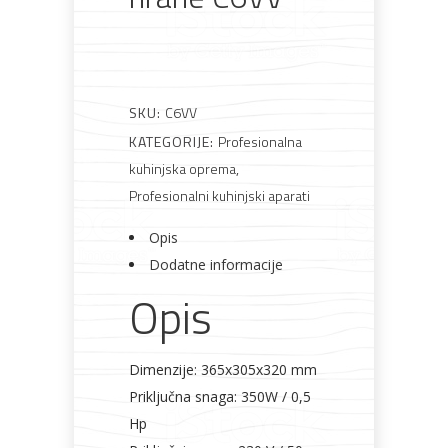
Rasvjeta
Boje i
Građevinski
Vodomaterijal
Vrata i
lakovi
materijali
dovratnici
SKU:
C6VV
KATEGORIJE:
Profesionalna
Bijela
Metalna
Elektromaterijal
Vijčana
Okovi
kuhinjska oprema
,
tehnika
galanterija
roba
za
namještaj
Profesionalni kuhinjski aparati
Opis
Dodatne informacije
Opis
Bicikli
Dimenzije: 365x305x320 mm
Priključna snaga: 350W / 0,5
Hp