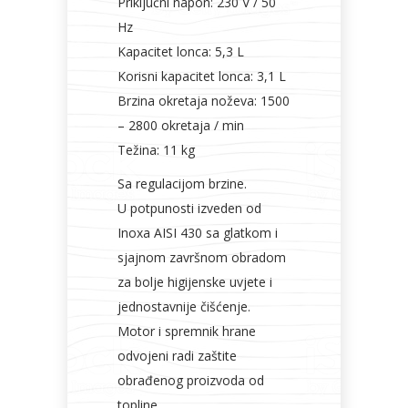
Priključni napon: 230 V / 50
Hz
Kapacitet lonca: 5,3 L
Korisni kapacitet lonca: 3,1 L
Brzina okretaja noževa: 1500
– 2800 okretaja / min
Težina: 11 kg
Sa regulacijom brzine.
U potpunosti izveden od
Inoxa AISI 430 sa glatkom i
sjajnom završnom obradom
za bolje higijenske uvjete i
jednostavnije čišćenje.
Motor i spremnik hrane
odvojeni radi zaštite
obrađenog proizvoda od
topline.