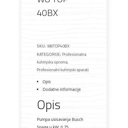
40BX
Rasvjeta
Boje i
Građevinski
Vodomaterijal
Vrata i
lakovi
materijali
dovratnici
SKU:
W8TOP40BX
KATEGORIJE:
Profesionalna
Bijela
Metalna
Elektromaterijal
Vijčana
Okovi
kuhinjska oprema
,
tehnika
galanterija
roba
za
Profesionalni kuhinjski aparati
namještaj
Opis
Dodatne informacije
Opis
Bicikli
Pumpa usisavanja Busch
Snaga u kW: 0,75