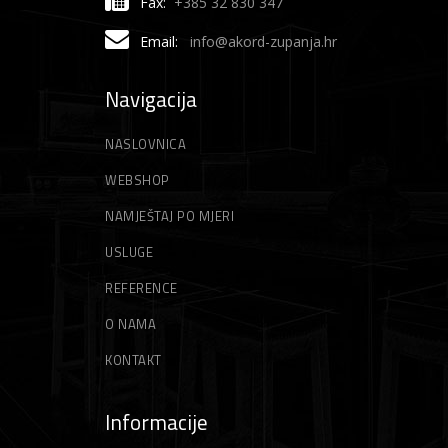
Fax:
+385 32 830 347
Email:
info@akord-zupanja.hr
Navigacija
NASLOVNICA
WEBSHOP
NAMJEŠTAJ PO MJERI
USLUGE
REFERENCE
O NAMA
KONTAKT
Informacije