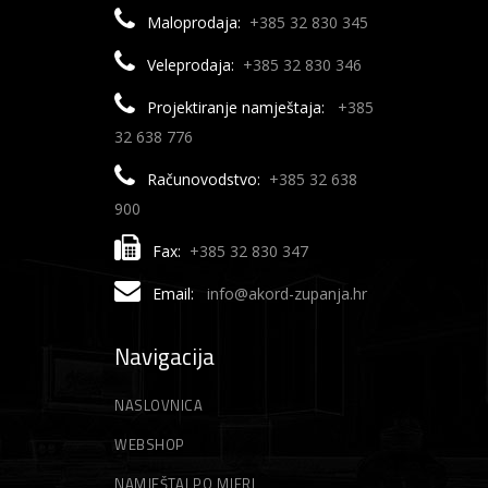
Maloprodaja:
+385 32 830 345
Veleprodaja:
+385 32 830 346
Projektiranje namještaja:
+385
32 638 776
Računovodstvo:
+385 32 638
900
Fax:
+385 32 830 347
Email:
info@akord-zupanja.hr
Navigacija
NASLOVNICA
WEBSHOP
NAMJEŠTAJ PO MJERI