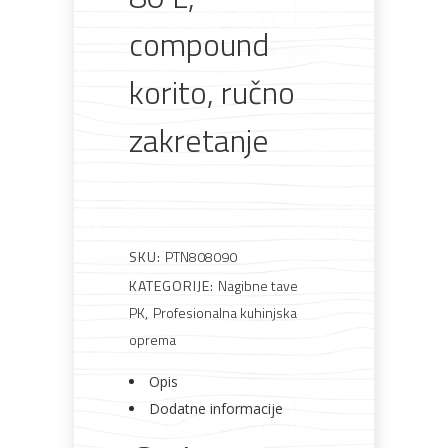
materijali
pribor
okućnica
odjeća
compound
korito, ručno
zakretanje
Rasvjeta
Boje i
Građevinski
Vodomaterijal
Vrata i
lakovi
materijali
dovratnici
SKU:
PTN808090
Bijela
Metalna
Elektromaterijal
Vijčana
Okovi
KATEGORIJE:
Nagibne tave
tehnika
galanterija
roba
za
PK
,
Profesionalna kuhinjska
namještaj
oprema
Opis
Dodatne informacije
Bicikli