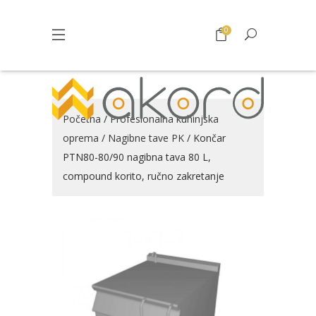
0
Početna
/
Profesionalna kuhinjska
oprema
/
Nagibne tave PK
/ Končar
PTN80-80/90 nagibna tava 80 L,
compound korito, ručno zakretanje