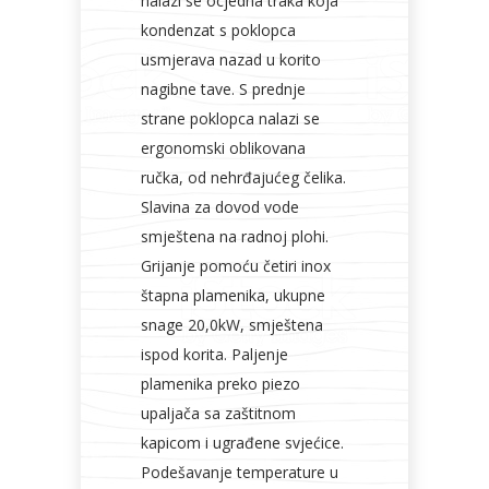
nalazi se ocjedna traka koja
kondenzat s poklopca
usmjerava nazad u korito
nagibne tave. S prednje
strane poklopca nalazi se
ergonomski oblikovana
ručka, od nehrđajućeg čelika.
Slavina za dovod vode
smještena na radnoj plohi.
Grijanje pomoću četiri inox
štapna plamenika, ukupne
snage 20,0kW, smještena
ispod korita. Paljenje
plamenika preko piezo
upaljača sa zaštitnom
kapicom i ugrađene svjećice.
Podešavanje temperature u