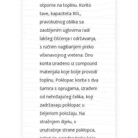
otporne na toplinu. Korito
tave, kapaciteta 80L,
pravokutnog oblika sa
zaobljenim uglovima radi
lakšeg čišćenja i održavanja,
s ručnim nagibanjem preko
višenavojnog vretena. Dno
korita izrađeno iz compound
materijala koje bolje provodi
toplinu. Poklopac korita s dva
šarnira s oprugama, izrađeni
od nehrđajućeg čelika, koji
zadržavaju poklopac u
željenom položaju. Na
stražnjem dijelu, s
unutrašnje strane poklopca,